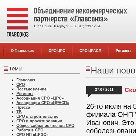
СРО Санкт-Петербург — 8 (812) 339-12-54
О Главсоюзе
СРО ЦРС
СРО ЦРАСП
Регионы
Темы
Наши новос
Главсоюз
СРО
Ско
Постановление
27.07.2011
Регионы
Ассоциация СРО «ЦРС»
Ассоциация СРО «ЦРАСП»
26-го июля на 
Пресса
ТВ
филиала ОНП "
СРО в строительстве
СРО в проектировании
Иванович. Это
Общее собрание членов СРО
соболезновани
Работа в СРО
СРО НП «ЦРЭО»