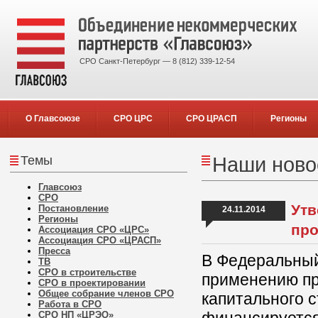
СРО Санкт-Петербург — 8 (812) 339-12-54
О Главсоюзе
СРО ЦРС
СРО ЦРАСП
Регионы
Темы
Наши новос
Главсоюз
СРО
Утв
Постановление
24.11.2014
Регионы
про
Ассоциация СРО «ЦРС»
Ассоциация СРО «ЦРАСП»
Пресса
В Федеральный
ТВ
СРО в строительстве
применению пр
СРО в проектировании
Общее собрание членов СРО
капитального с
Работа в СРО
СРО НП «ЦРЭО»