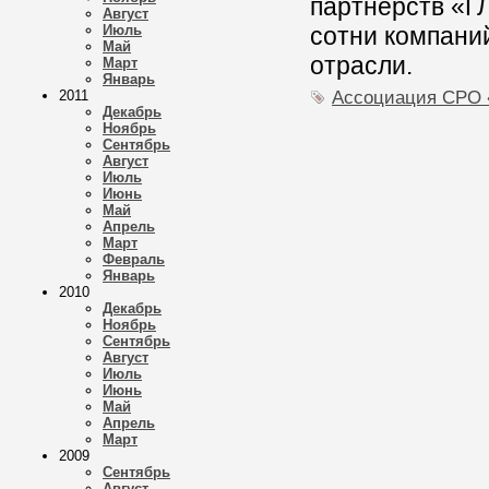
партнерств «Г
Август
Июль
сотни компаний
Май
отрасли.
Март
Январь
Ассоциация СРО
2011
Декабрь
Ноябрь
Сентябрь
Август
Июль
Июнь
Май
Апрель
Март
Февраль
Январь
2010
Декабрь
Ноябрь
Сентябрь
Август
Июль
Июнь
Май
Апрель
Март
2009
Сентябрь
Август