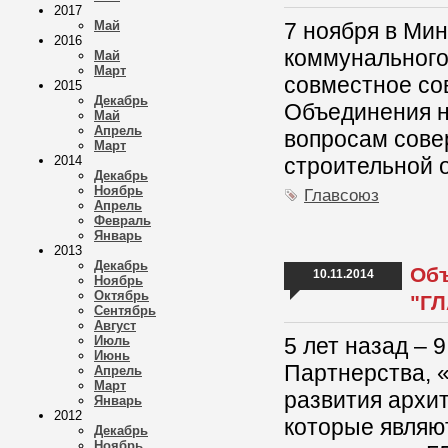
2017
Май
7 ноября в Ми
2016
коммунального
Май
Март
совместное со
2015
Декабрь
Объединения н
Май
Апрель
вопросам сове
Март
2014
строительной 
Декабрь
Ноябрь
Главсоюз
Апрель
Февраль
Январь
2013
Декабрь
Объ
10.11.2014
Ноябрь
Октябрь
"ГЛ
Сентябрь
Август
Июль
5 лет назад – 
Июнь
Партнерства, 
Апрель
Март
развития архи
Январь
2012
которые являю
Декабрь
Ноябрь