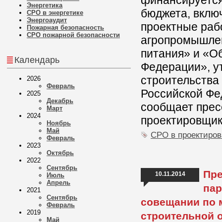
финансируется
Энергетика
бюджета, вклю
СРО в энергетике
Энергоаудит
проектные раб
Пожарная безопасность
СРО пожарной безопасности
агропромышлен
питания» и «О
Календарь
Федерации», у
строительства
2026
Февраль
Российской Фед
2025
Декабрь
сообщает прес
Март
2024
проектировщик
Ноябрь
Май
СРО в проектиро
Февраль
2023
Октябрь
2022
Сентябрь
Пре
10.11.2014
Июль
Апрель
пар
2021
Сентябрь
совещании по 
Февраль
2019
строительной 
Май