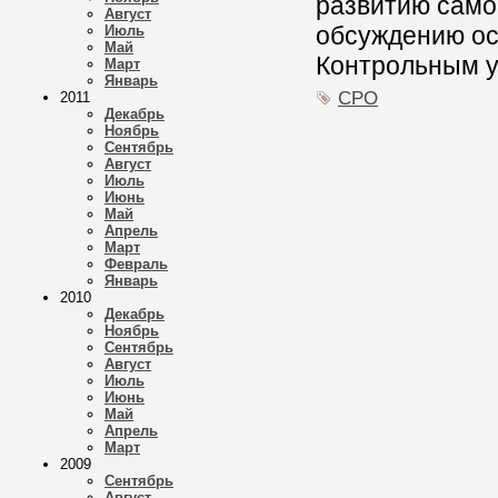
развитию само
Август
обсуждению ос
Июль
Май
Контрольным у
Март
Январь
СРО
2011
Декабрь
Ноябрь
Сентябрь
Август
Июль
Июнь
Май
Апрель
Март
Февраль
Январь
2010
Декабрь
Ноябрь
Сентябрь
Август
Июль
Июнь
Май
Апрель
Март
2009
Сентябрь
Август