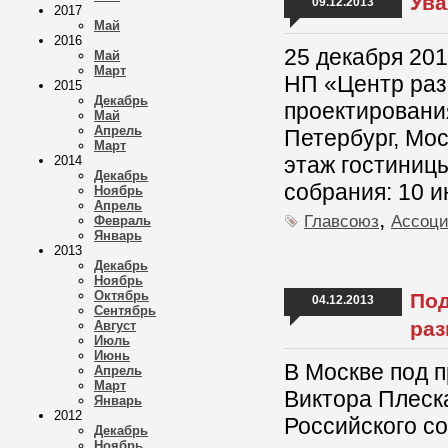
Ува
09.12.2013
2017
Май
2016
25 декабря 201
Май
Март
НП «Центр раз
2015
Декабрь
проектирования
Май
Апрель
Петербург, Мос
Март
этаж гостиницы
2014
Декабрь
собрания: 10 и
Ноябрь
Апрель
,
Главсоюз
Ассоц
Февраль
Январь
2013
Декабрь
Ноябрь
Октябрь
Под
04.12.2013
Сентябрь
раз
Август
Июль
Июнь
В Москве под 
Апрель
Март
Виктора Плеск
Январь
2012
Российского с
Декабрь
Ноябрь