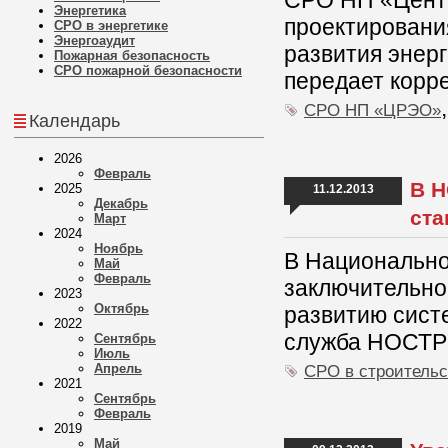
СРО НП «Центр
Энергетика
проектирован
СРО в энергетике
Энергоаудит
развития энер
Пожарная безопасность
СРО пожарной безопасности
передает корр
СРО НП «ЦРЭО»
Календарь
2026
Февраль
В Н
2025
11.12.2013
Декабрь
ста
Март
2024
Ноябрь
В Национально
Май
Февраль
заключительно
2023
Октябрь
развитию сист
2022
служба НОСТР
Сентябрь
Июль
Апрель
СРО в строительс
2021
Сентябрь
Февраль
2019
Май