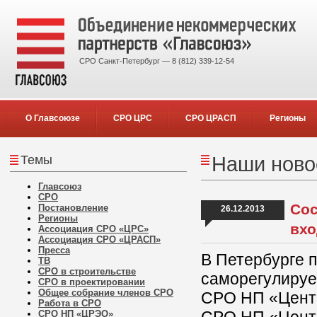
СРО Санкт-Петербург — 8 (812) 339-12-54
О Главсоюзе
СРО ЦРС
СРО ЦРАСП
Регионы
Темы
Наши новос
Главсоюз
СРО
Сос
Постановление
26.12.2013
Регионы
вхо
Ассоциация СРО «ЦРС»
Ассоциация СРО «ЦРАСП»
Пресса
В Петербурге 
ТВ
СРО в строительстве
саморегулируе
СРО в проектировании
Общее собрание членов СРО
СРО НП «Центр
Работа в СРО
СРО НП «ЦРЭО»