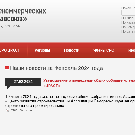
Поиск ч
По ИНН
По назв
2) 339-12-54
По номе
По дате
СРО ЦРАСП
Регионы
Новости
Члены СРО
Ин
Наши новости за Февраль 2024 года
Уведомление о проведении общих собраний член
27.02.2024
«ЦРАСП».
19 марта 2024 года состоятся годовые общие собрания членов Ассо
«Центр развития строительства» и Ассоциации Саморегулируемая орг
строительного проектирования».
,
СРО
Главсоюз