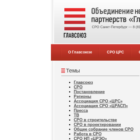
СРО Санкт-Петербург — 8 (81
О Главсоюзе
СРО ЦРС
Темы
Главсоюз
СРО
Постановление
Регионы
Ассоциация СРО «ЦРС»
Ассоциация СРО «ЦРАСП»
Пресса
ТВ
СРО в строительстве
СРО в проектировании
Общее собрание членов СРО
Работа в СРО
СРО НП «ЦРЭО»