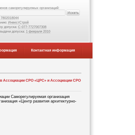
ленов саморегулируемых организаций:
:
7802018044
анию:
ИнвестСтрой
ру допуска:
С-077-7727007308
 выдачи допуска:
1 февраля 2010
формация
Контактная информация
ов Ассоциации СРО «ЦРС» и Ассоциации СРО
циации Саморегулируемая организация
анизация «Центр развития архитектурно-