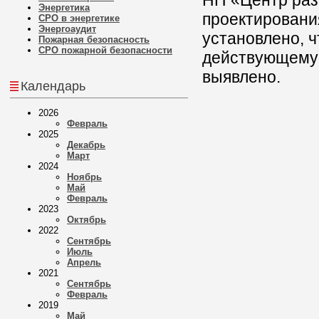
НП «Центр раз
Энергетика
проектировани
СРО в энергетике
Энергоаудит
установлено, ч
Пожарная безопасность
СРО пожарной безопасности
действующему 
выявлено.
Календарь
2026
Февраль
2025
Декабрь
Март
2024
Ноябрь
Май
Февраль
2023
Октябрь
2022
Сентябрь
Июль
Апрель
2021
Сентябрь
Февраль
2019
Май