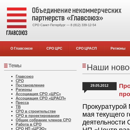
СРО Санкт-Петербург — 8 (812) 339-12-54
О Главсоюзе
СРО ЦРС
СРО ЦРАСП
Регионы
Темы
Наши новос
Главсоюз
СРО
Про
Постановление
29.05.2012
Регионы
пр
Ассоциация СРО «ЦРС»
Ассоциация СРО «ЦРАСП»
Пресса
Прокуратурой 
ТВ
СРО в строительстве
мая текущего 
СРО в проектировании
Общее собрание членов СРО
деятельности 
Работа в СРО
СРО НП «ЦРЭО»