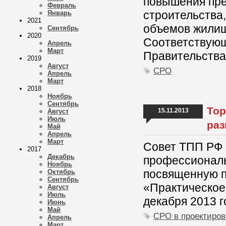
повышения пре
Февраль
строительства
Январь
2021
объемов жилищ
Сентябрь
2020
Соответствую
Апрель
Март
Правительства
2019
Август
СРО
Апрель
Март
2018
Ноябрь
Сентябрь
Тор
15.11.2013
Август
Июль
раз
Май
Апрель
Март
Совет ТПП РФ 
2017
Декабрь
профессиональ
Ноябрь
посвященную 
Октябрь
Сентябрь
«Практическое
Август
Июль
декабря 2013 г
Июнь
Май
СРО в проектиро
Апрель
Март