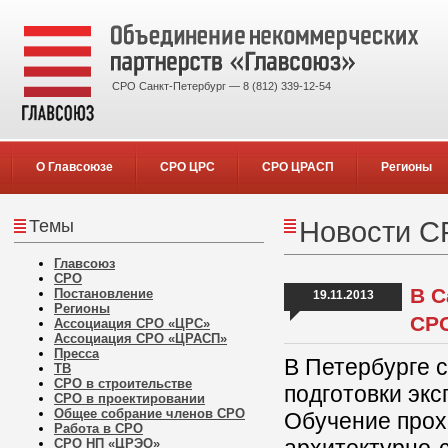
СРО Санкт-Петербург — 8 (812) 339-12-54
О Главсоюзе
СРО ЦРС
СРО ЦРАСП
Регионы
Темы
Новости С
Главсоюз
СРО
В С
Постановление
19.11.2013
Регионы
СР
Ассоциация СРО «ЦРС»
Ассоциация СРО «ЦРАСП»
Пресса
В Петербурге 
ТВ
СРО в строительстве
подготовки экс
СРО в проектировании
Общее собрание членов СРО
Обучение прох
Работа в СРО
СРО НП «ЦРЭО»