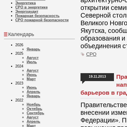
архитектурно-
Энергетика
открытии семи
СРО в энергетике
Энергоаудит
Северной стол
Пожарная безопасность
СРО пожарной безопасности
Великого Новг
Якутска, сооб
Календарь
образования и
объединения с
2026
Январь
2025
СРО
Август
Июль
2024
Август
Июнь
Пра
19.11.2013
Март
2023
нап
Июнь
барьеров в гр
Апрель
Январь
2022
Правительстве
Ноябрь
Октябрь
внесении изме
Сентябрь
Август
Федерации». П
Апрель
Март