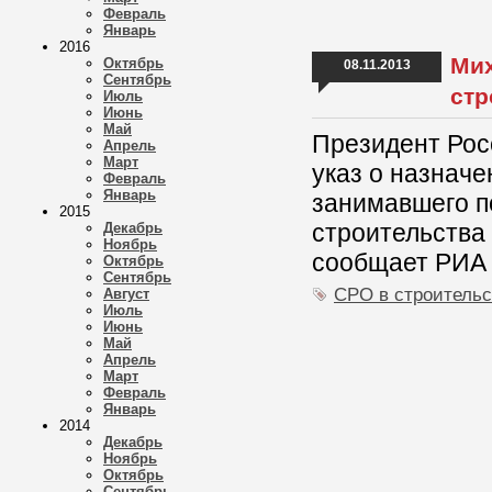
Февраль
Январь
2016
Мих
Октябрь
08.11.2013
Сентябрь
стр
Июль
Июнь
Май
Президент Рос
Апрель
Март
указ о назначе
Февраль
Январь
занимавшего п
2015
строительства
Декабрь
Ноябрь
сообщает РИА 
Октябрь
Сентябрь
СРО в строительс
Август
Июль
Июнь
Май
Апрель
Март
Февраль
Январь
2014
Декабрь
Ноябрь
Октябрь
Сентябрь