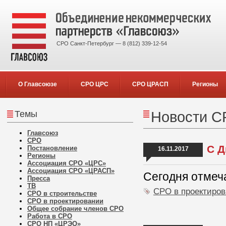
СРО Санкт-Петербург — 8 (812) 339-12-54
О Главсоюзе
СРО ЦРС
СРО ЦРАСП
Регионы
Темы
Новости С
Главсоюз
СРО
С Д
Постановление
16.11.2017
Регионы
Ассоциация СРО «ЦРС»
Ассоциация СРО «ЦРАСП»
Сегодня отмеч
Пресса
ТВ
СРО в проектиро
СРО в строительстве
СРО в проектировании
Общее собрание членов СРО
Работа в СРО
СРО НП «ЦРЭО»