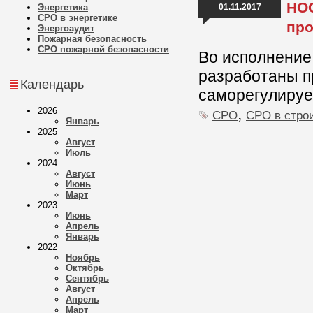
НОС
Энергетика
01.11.2017
СРО в энергетике
про
Энергоаудит
Пожарная безопасность
СРО пожарной безопасности
Во исполнени
разработаны п
Календарь
саморегулируе
,
2026
СРО
СРО в стро
Январь
2025
Август
Июль
2024
Август
Июнь
Март
2023
Июнь
Апрель
Январь
2022
Ноябрь
Октябрь
Сентябрь
Август
Апрель
Март