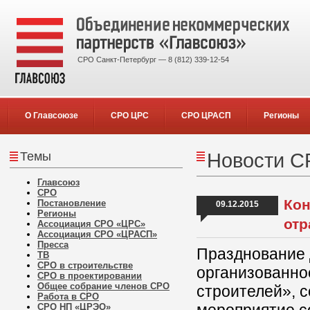
СРО Санкт-Петербург — 8 (812) 339-12-54
О Главсоюзе
СРО ЦРС
СРО ЦРАСП
Регионы
Темы
Новости С
Главсоюз
СРО
Кон
Постановление
09.12.2015
Регионы
отр
Ассоциация СРО «ЦРС»
Ассоциация СРО «ЦРАСП»
Пресса
Празднование 
ТВ
СРО в строительстве
организованно
СРО в проектировании
Общее собрание членов СРО
строителей», с
Работа в СРО
СРО НП «ЦРЭО»