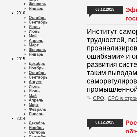
Февраль
Январь
Эфф
03.12.2015
2016
гос
Октябрь
Сентябрь
Июль
Институт само
Июнь
Май
трудностей, вс
Апрель
Март
проанализиров
Февраль
Январь
ошибками» и о
2015
развития сист
Декабрь
Ноябрь
таким выводам
Октябрь
Сентябрь
саморегулирова
Август
Июль
промышленной 
Июнь
Май
,
СРО
СРО в стро
Апрель
Март
Февраль
Январь
2014
Рос
01.12.2015
Декабрь
Ноябрь
объ
Октябрь
Сентябрь