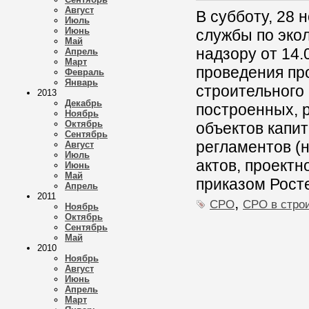
Август
В субботу, 28 
Июль
Июнь
службы по эко
Май
надзору от 14
Апрель
Март
проведения пр
Февраль
Январь
строительного
2013
Декабрь
построенных, 
Ноябрь
Октябрь
объектов капи
Сентябрь
регламентов (
Август
Июль
актов, проектн
Июнь
Май
приказом Рост
Апрель
2011
,
СРО
СРО в стро
Ноябрь
Октябрь
Сентябрь
Май
2010
Ноябрь
Август
Июнь
Апрель
Март