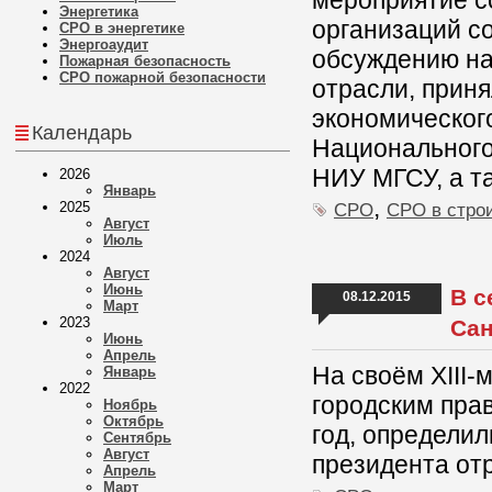
мероприятие с
Энергетика
организаций со
СРО в энергетике
Энергоаудит
обсуждению на
Пожарная безопасность
СРО пожарной безопасности
отрасли, прин
экономическог
Календарь
Национального
НИУ МГСУ, а т
2026
Январь
,
2025
СРО
СРО в стро
Август
Июль
2024
Август
Июнь
В с
08.12.2015
Март
2023
Сан
Июнь
Апрель
На своём XIII-
Январь
2022
городским пра
Ноябрь
Октябрь
год, определил
Сентябрь
Август
президента от
Апрель
Март