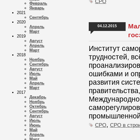
СРО
Февраль
Январь
2021
Сентябрь
2020
Мал
04.12.2015
Апрель
Март
гос
2019
Август
Апрель
Институт само
Март
2018
трудностей, вс
Ноябрь
проанализиров
Сентябрь
Август
ошибками и оп
Июль
Май
развития сист
Апрель
Март
правительства,
2017
Декабрь
Международно
Ноябрь
саморегулирова
Октябрь
Сентябрь
промышленной
Август
Июль
,
СРО
СРО в стро
Июнь
Май
Апрель
Март