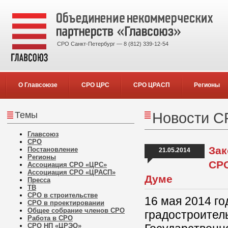
СРО Санкт-Петербург — 8 (812) 339-12-54
О Главсоюзе
СРО ЦРС
СРО ЦРАСП
Регионы
Темы
Новости С
Главсоюз
СРО
Зак
Постановление
21.05.2014
Регионы
СРО
Ассоциация СРО «ЦРС»
Ассоциация СРО «ЦРАСП»
Думе
Пресса
ТВ
СРО в строительстве
16 мая 2014 го
СРО в проектировании
Общее собрание членов СРО
градостроител
Работа в СРО
СРО НП «ЦРЭО»