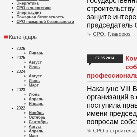
Государственн
Энергетика
строительству
СРО в энергетике
Энергоаудит
защите интере
Пожарная безопасность
СРО пожарной безопасности
председатель 
,
СРО
Главсоюз
Календарь
2026
Январь
Ком
2025
07.05.2014
Август
соб
Июль
2024
профессионал
Август
Июнь
Март
Накануне VIII
2023
Июнь
организаций в
Апрель
Январь
поступила пра
2022
имени председ
Ноябрь
Октябрь
вопросам собс
Сентябрь
Август
СРО в строительс
Апрель
Март