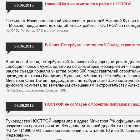
Николай Кутьин отчитался о работе НОСТРОЙ
08.06.2015
Президент Национального объединения строителей Николай Кутьин в
г. Москве, представив доклад об итогах работы НОСТРОЙ за послед
,
,
СРО
Регионы
СРО в строительстве
В Санкт-Петербурге состоялся V Съезд строител
08.06.2015
В четверг, 4 июня, петербургский Таврический дворец встречал деле
сообщает пресс-служба одного из организаторов мероприятия – Наци
работе съезда приняли участие около 600 представителей строитель
президента страны Владимир Булавин, губернатор Петербурга Георги
Минстроя Олег Бетин, председатель петербургского Законодательно
думского комитета по земельным отношениям и строительству Алекс
,
,
СРО в строительстве
Пресса
СРО
НОСТРОЙ не согласен с проектом поправок к Гра
05.06.2015
Руководство НОСТРОЙ направило в адрес Минстроя РФ официальное
возражения против принятия без дополнительной доработки предлож
ФЗ № 714996-6 «О внесении изменений в статьи 55.10 и 55.16 Градос
Федерации».
,
,