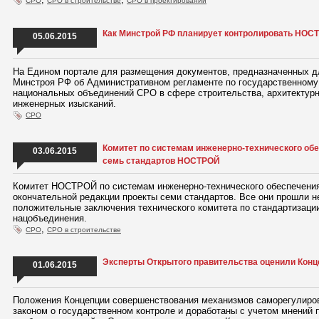
СРО
СРО в строительстве
СРО в проектировании
Как Минстрой РФ планирует контролировать НО
05.06.2015
На Едином портале для размещения документов, предназначенных дл
Минстроя РФ об Административном регламенте по государственному 
национальных объединений СРО в сфере строительства, архитектурн
инженерных изысканий.
СРО
Комитет по системам инженерно-технического об
03.06.2015
семь стандартов НОСТРОЙ
Комитет НОСТРОЙ по системам инженерно-технического обеспечения
окончательной редакции проекты семи стандартов. Все они прошли 
положительные заключения технического комитета по стандартизации
нацобъединения.
,
СРО
СРО в строительстве
Эксперты Открытого правительства оценили Кон
01.06.2015
Положения Концепции совершенствования механизмов саморегулиро
законом о государственном контроле и доработаны с учетом мнений