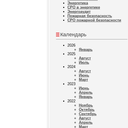
Энергетика
СРО в энергетике
Энергоаудит
Пожарная безопасность
СРО пожарной безопасности
Календарь
2026
Январь
2025
Август
Июль
2024
Август
Июнь
Март
2023
Июнь
Апрель
Январь
2022
Ноябрь
Октябрь
Сентябрь
Август
Апрель
Март