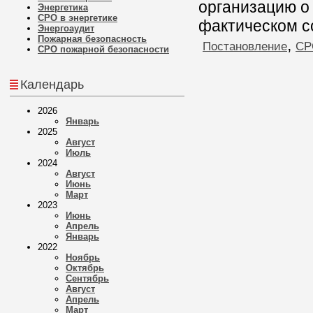
организацию о
Энергетика
СРО в энергетике
фактическом с
Энергоаудит
Пожарная безопасность
,
Постановление
СР
СРО пожарной безопасности
Календарь
2026
Январь
2025
Август
Июль
2024
Август
Июнь
Март
2023
Июнь
Апрель
Январь
2022
Ноябрь
Октябрь
Сентябрь
Август
Апрель
Март