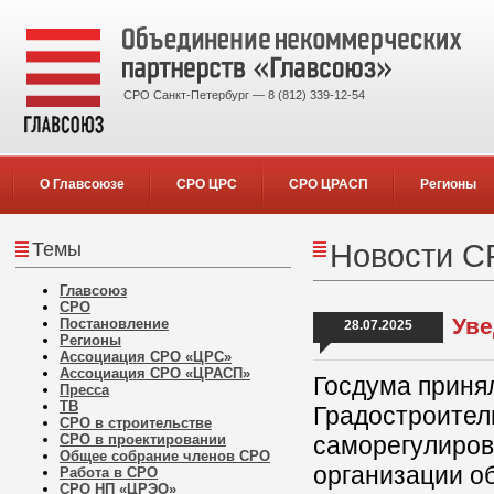
СРО Санкт-Петербург — 8 (812) 339-12-54
О Главсоюзе
СРО ЦРС
СРО ЦРАСП
Регионы
Темы
Новости С
Главсоюз
СРО
Уве
Постановление
28.07.2025
Регионы
Ассоциация СРО «ЦРС»
Ассоциация СРО «ЦРАСП»
Госдума приня
Пресса
ТВ
Градостроител
СРО в строительстве
СРО в проектировании
саморегулиров
Общее собрание членов СРО
организации о
Работа в СРО
СРО НП «ЦРЭО»