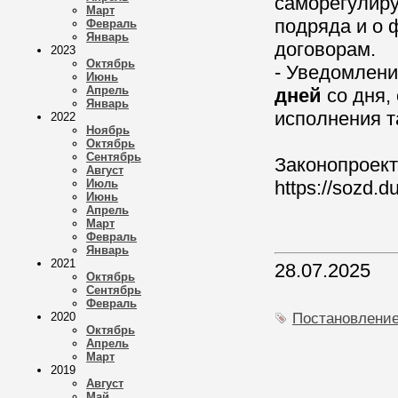
саморегулиру
Март
подряда и о 
Февраль
Январь
договорам.
2023
Октябрь
- Уведомлен
Июнь
Апрель
дней
со дня,
Январь
исполнения т
2022
Ноябрь
Октябрь
Сентябрь
Законопроект
Август
Июль
https://sozd.d
Июнь
Апрель
Март
Февраль
Январь
2021
28.07.2025
Октябрь
Сентябрь
Февраль
2020
Постановлени
Октябрь
Апрель
Март
2019
Август
Май