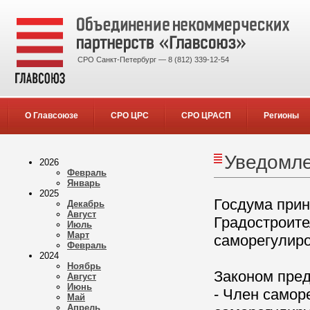
СРО Санкт-Петербург — 8 (812) 339-12-54
О Главсоюзе
СРО ЦРС
СРО ЦРАСП
Регионы
Уведомле
2026
Февраль
Январь
2025
Госдума прин
Декабрь
Август
Градостроите
Июль
Март
саморегулиро
Февраль
2024
Ноябрь
Законом пред
Август
Июнь
- Член самор
Май
Апрель