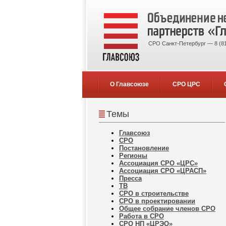
СРО Санкт-Петербург — 8 (81
О Главсоюзе
СРО ЦРС
Темы
Главсоюз
СРО
Постановление
Регионы
Ассоциация СРО «ЦРС»
Ассоциация СРО «ЦРАСП»
Пресса
ТВ
СРО в строительстве
СРО в проектировании
Общее собрание членов СРО
Работа в СРО
СРО НП «ЦРЭО»