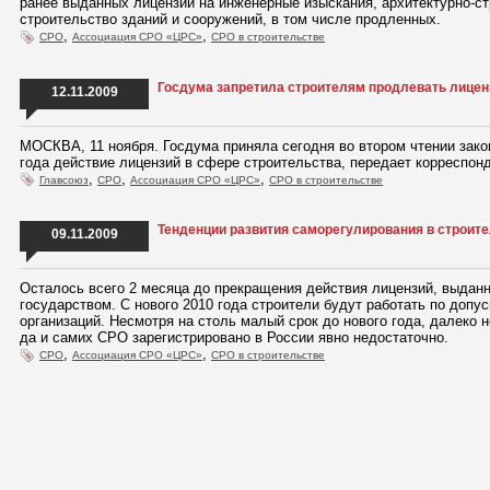
ранее выданных лицензий на инженерные изыскания, архитектурно-ст
строительство зданий и сооружений, в том числе продленных.
,
,
СРО
Ассоциация СРО «ЦРС»
СРО в строительстве
Госдума запретила строителям продлевать лицен
12.11.2009
МОСКВА, 11 ноября. Госдума приняла сегодня во втором чтении зако
года действие лицензий в сфере строительства, передает корреспон
,
,
,
Главсоюз
СРО
Ассоциация СРО «ЦРС»
СРО в строительстве
Тенденции развития саморегулирования в строит
09.11.2009
Осталось всего 2 месяца до прекращения действия лицензий, выдан
государством. С нового 2010 года строители будут работать по доп
организаций. Несмотря на столь малый срок до нового года, далеко н
да и самих СРО зарегистрировано в России явно недостаточно.
,
,
СРО
Ассоциация СРО «ЦРС»
СРО в строительстве