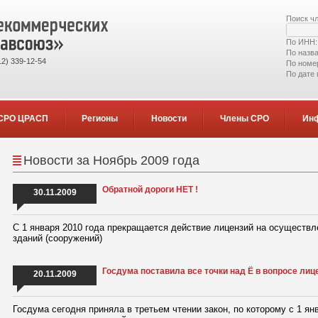
Поиск ч
По ИНН
По назв
2) 339-12-54
По номе
По дате
СРО ЦРАСП
Регионы
Новости
Члены СРО
Ин
Новости за Ноябрь 2009 года
Обратной дороги НЕТ !
30.11.2009
С 1 января 2010 года прекращается действие лицензий на осуществл
зданий (сооружений)
Госдума поставила все точки над Ё в вопросе лиц
20.11.2009
Госдума сегодня приняла в третьем чтении закон, по которому с 1 я