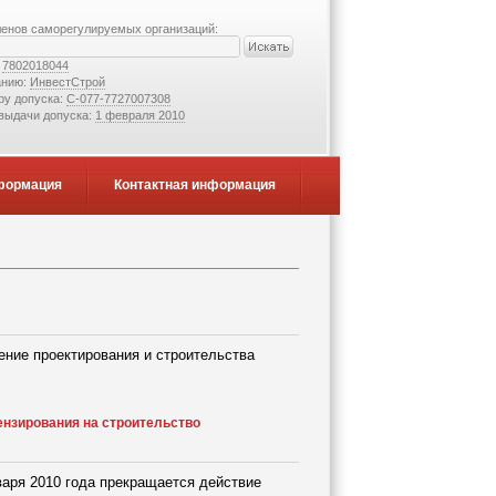
ленов саморегулируемых организаций:
:
7802018044
анию:
ИнвестСтрой
ру допуска:
С-077-7727007308
 выдачи допуска:
1 февраля 2010
формация
Контактная информация
ение проектирования и строительства
ензирования на строительство
нваря 2010 года прекращается действие