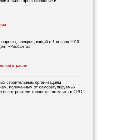
роительное проектирование и
зии
нопроект, прекращающий с 1 января 2010
дент «Росбалта».
ельной отрасли
ных строительным организациям
ускам, полученным от саморегулируемых
е все строители торопятся вступить в СРО,