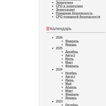
Энергетика
СРО в энергетике
Энергоаудит
Пожарная безопасность
СРО пожарной безопасности
Календарь
2026
Февраль
Январь
2025
Декабрь
Август
Июль
Март
Февраль
2024
Ноябрь
Август
Июнь
Май
Апрель
Март
Февраль
Январь
2023
Октябрь