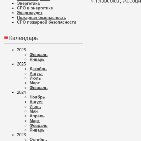
,
Главсоюз
Ассоц
Энергетика
СРО в энергетике
Энергоаудит
Пожарная безопасность
СРО пожарной безопасности
Календарь
2026
Февраль
Январь
2025
Декабрь
Август
Июль
Март
Февраль
2024
Ноябрь
Август
Июнь
Май
Апрель
Март
Февраль
Январь
2023
Октябрь