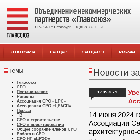
СРО Санкт-Петербург — 8 (812) 339-12-54
О Главсоюзе
СРО ЦРС
СРО ЦРАСП
Регионы
Темы
Новости за
Главсоюз
СРО
Уве
Постановление
17.05.2024
Регионы
Асс
Ассоциация СРО «ЦРС»
Ассоциация СРО «ЦРАСП»
Пресса
14 июня 2024 
ТВ
СРО в строительстве
Ассоциации Са
СРО в проектировании
Общее собрание членов СРО
архитектурно-
Работа в СРО
СРО НП «ЦРЭО»