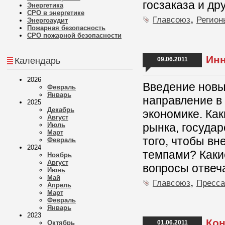
госзаказа и др
Энергетика
СРО в энергетике
,
Главсоюз
Регион
Энергоаудит
Пожарная безопасность
СРО пожарной безопасности
Инн
Календарь
09.06.2011
2026
Введение новы
Февраль
Январь
направление в
2025
Декабрь
экономике. Ка
Август
Июль
рынка, госуда
Март
того, чтобы в
Февраль
2024
темпами? Какие
Ноябрь
Август
вопросы отвеч
Июнь
Май
,
Главсоюз
Пресса
Апрель
Март
Февраль
Январь
2023
Кон
Октябрь
01.06.2011