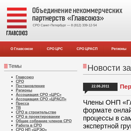
СРО Санкт-Петербург — 8 (812) 339-12-54
О Главсоюзе
СРО ЦРС
СРО ЦРАСП
Регионы
Темы
Новости за
Главсоюз
СРО
Пер
Постановление
22.06.2011
Регионы
Ассоциация СРО «ЦРС»
Ассоциация СРО «ЦРАСП»
Члены ОНП «Гл
Пресса
ТВ
формате онла
СРО в строительстве
СРО в проектировании
процессы в са
Общее собрание членов СРО
экспертной гр
Работа в СРО
СРО НП «ЦРЭО»