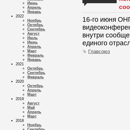
Июнь
со
Апрель
Январь
2022
16-го июня ОН
Ноябрь
Октябрь
видеоконфере
Сентябрь
Август
внутри сообще
Июль
единого отрас
Июнь
Апрель
Главсоюз
Март
Февраль
Январь
2021
Октябрь
Сентябрь
Февраль
2020
Октябрь
Апрель
Март
2019
Август
Май
Апрель
Март
2018
Ноябрь
Сентябрь