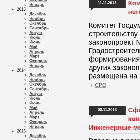
Ком
11.11.2013
Январь
2015
нег
Декабрь
Ноябрь
Октябрь
Комитет Госду
Сентябрь
строительству 
Август
Июль
законопроект 
Июнь
Май
Градостроител
Апрель
Март
формирования 
Февраль
Январь
других законо
2014
размещена на 
Декабрь
Ноябрь
Октябрь
СРО
Сентябрь
Август
Июль
Июнь
Май
Сф
08.11.2013
Апрель
Март
кон
Февраль
Инженерные ме
Январь
2013
Декабрь