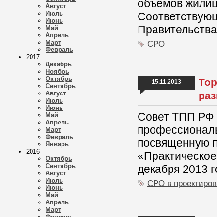
объемов жилищ
Август
Июль
Соответствую
Июнь
Правительства
Май
Апрель
Март
СРО
Февраль
2017
Декабрь
Ноябрь
Октябрь
Тор
15.11.2013
Сентябрь
Август
раз
Июль
Июнь
Совет ТПП РФ 
Май
Апрель
профессиональ
Март
Февраль
посвященную 
Январь
2016
«Практическое
Октябрь
Сентябрь
декабря 2013 г
Август
Июль
СРО в проектиро
Июнь
Май
Апрель
Март
Февраль