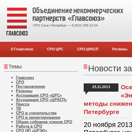
СРО Санкт-Петербург — 8 (812) 339-12-54
О Главсоюзе
СРО ЦРС
СРО ЦРАСП
Регионы
Темы
Новости за
Главсоюз
СРО
Осе
Постановление
25.11.2013
Регионы
«Эн
Ассоциация СРО «ЦРС»
Ассоциация СРО «ЦРАСП»
методы снижен
Пресса
ТВ
Петербурге
СРО в строительстве
СРО в проектировании
Общее собрание членов СРО
20 ноября 2013
Работа в СРО
СРО НП «ЦРЭО»