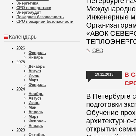
Петербурге нач
Энергетика
Международног
СРО в энергетике
Энергоаудит
Инженерные ме
Пожарная безопасность
СРО пожарной безопасности
Организатора
«АВОК СЕВЕРО
Календарь
ТЕПЛОЭНЕРГ
2026
СРО
Февраль
Январь
2025
Декабрь
Август
В С
19.11.2013
Июль
Март
СР
Февраль
2024
Ноябрь
В Петербурге 
Август
Июнь
подготовки экс
Май
Обучение прох
Апрель
Март
архитектурно-
Февраль
Январь
открытии семи
2023
Октябрь