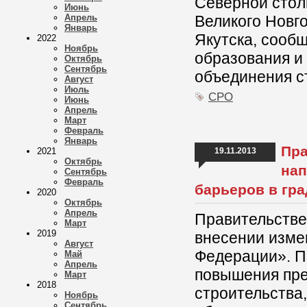
Северной стол
Июнь
Апрель
Великого Новг
Январь
Якутска, сооб
2022
Ноябрь
образования и
Октябрь
Сентябрь
объединения с
Август
Июль
СРО
Июнь
Апрель
Март
Февраль
Январь
Пра
2021
19.11.2013
Октябрь
нап
Сентябрь
Февраль
барьеров в гр
2020
Октябрь
Апрель
Правительстве
Март
2019
внесении изме
Август
Федерации». П
Май
Апрель
повышения пре
Март
2018
строительства
Ноябрь
Сентябрь