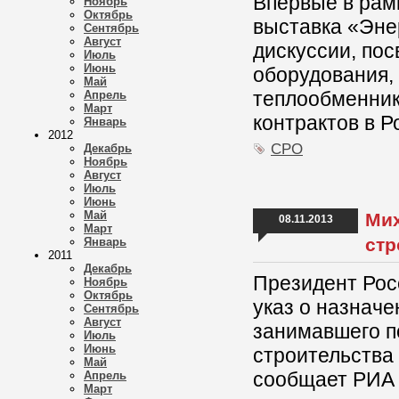
Впервые в рам
Ноябрь
Октябрь
выставка «Эне
Сентябрь
Август
дискуссии, по
Июль
Июнь
оборудования,
Май
теплообменник
Апрель
Март
контрактов в Р
Январь
2012
СРО
Декабрь
Ноябрь
Август
Июль
Июнь
Май
Мих
08.11.2013
Март
стр
Январь
2011
Декабрь
Президент Рос
Ноябрь
Октябрь
указ о назначе
Сентябрь
Август
занимавшего п
Июль
Июнь
строительства
Май
сообщает РИА 
Апрель
Март