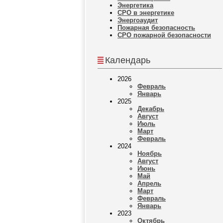
Энергетика
СРО в энергетике
Энергоаудит
Пожарная безопасность
СРО пожарной безопасности
Календарь
2026
Февраль
Январь
2025
Декабрь
Август
Июль
Март
Февраль
2024
Ноябрь
Август
Июнь
Май
Апрель
Март
Февраль
Январь
2023
Октябрь