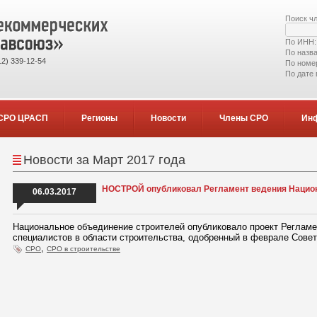
Поиск ч
По ИНН
По назв
2) 339-12-54
По номе
По дате
СРО ЦРАСП
Регионы
Новости
Члены СРО
Ин
Новости за Март 2017 года
НОСТРОЙ опубликовал Регламент ведения Национ
06.03.2017
Национальное объединение строителей опубликовало проект Регламе
специалистов в области строительства, одобренный в феврале Сов
,
СРО
СРО в строительстве