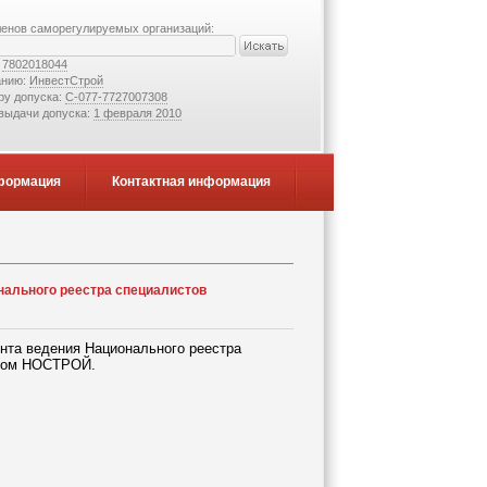
ленов саморегулируемых организаций:
:
7802018044
анию:
ИнвестСтрой
ру допуска:
С-077-7727007308
 выдачи допуска:
1 февраля 2010
формация
Контактная информация
ального реестра специалистов
нта ведения Национального реестра
етом НОСТРОЙ.