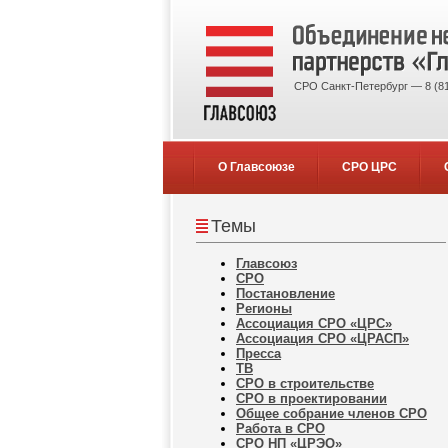
СРО Санкт-Петербург — 8 (81
О Главсоюзе
СРО ЦРС
Темы
Главсоюз
СРО
Постановление
Регионы
Ассоциация СРО «ЦРС»
Ассоциация СРО «ЦРАСП»
Пресса
ТВ
СРО в строительстве
СРО в проектировании
Общее собрание членов СРО
Работа в СРО
СРО НП «ЦРЭО»