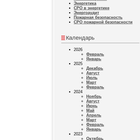
Энергетика
СРО в энергетике
Энергоаудит
Пожарная безопасность
СРО пожарной безопасности
Календарь
2026
Февраль
Январь
2025
Декабрь
Август
Июль
Март
Февраль
2024
Ноябрь
Август
Июнь
Май
Апрель
Март
Февраль
Январь
2023
Октябрь