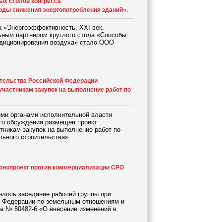
ых столов конгресса
оды снижения энергопотребления зданий».
а «Энергоэффективность. XXI век.
ным партнером круглого стола «Способы
ндиционирования воздуха» стало ООО
ительства Российской Федерации
частникам закупок на выполнение работ по
ми органами исполнительной власти
ого обсуждения размещен проект
тникам закупок на выполнение работ по
льного строительства».
конопроект против коммерциализации СРО
ялось заседание рабочей группы при
й Федерации по земельным отношениям и
а № 50482-6 «О внесении изменений в