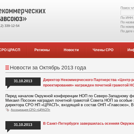
Поиск ч
По ИНН
По назв
2) 339-12-54
По номе
По дате
СРО ЦРАСП
Регионы
Новости
Члены СРО
Ин
Новости за Октябрь 2013 года
Директор Некоммерческого Партнерства «Центр р
31.10.2013
проектирования» награжден почетной грамотой Н
Перед началом Окружной конференции НОП по Северо-Западному фе
Михаил Посохин наградил почетной грамотой Совета НОП за особые 
директора СРО НП «ЦРАСП», входящей в состав ОНП «Главсоюз», В
Ассоциация СРО «ЦРАСП»
В Санкт-Петербурге завершилась осенняя Окруж
31.10.2013