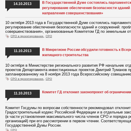
В Государственной Думе состоялись парламентск
14.10.2013
регулирование обеспечения безопасности зданий
направления совершенствования»
10 октября 2013 года в Государственной Думе состоялись парламент
регулирование обеспечения безопасности зданий и сооружений: про
совершенствования», организованные Комитетом ГД по земельным от
,
СРО в проектировании
СРО
В Минрегионе России обсудили готовность к Все
11.10.2013
жилищного строительства
10 октября в Министерстве регионального развития РФ начальник от
проектов Департамента инвестиционных проектов Дмитрий Туманов п
запланированному на 8 ноября 2013 года Всероссийскому совещанию
,
СРО в проектировании
СРО
Комитет ГД отклонил законопроект об ограничени
11.10.2013
Комитет Госдумы по вопросам собственности рекомендовал отклонит
Градостроительный кодекс Российской Федерации и в отдельные зак
(в части установления максимального числа членов СРО и порядка 
организаций) при его рассмотрении в первом чтении. Соответствую
Государственной Думы России.
СРО