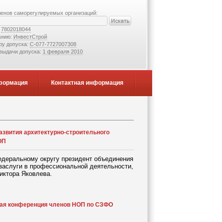
ленов саморегулируемых организаций:
:
7802018044
анию:
ИнвестСтрой
ру допуска:
С-077-7727007308
 выдачи допуска:
1 февраля 2010
формация
Контактная информация
азвития архитектурно-строительного
ОП
деральному округу президент объединения
заслуги в профессиональной деятельности,
иктора Яковлева.
ная конференция членов НОП по СЗФО