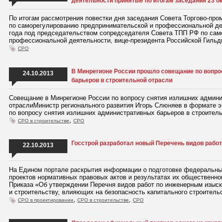
деятельности принятые по итогам заседания 23 окт
По итогам рассмотрения повестки дня заседания Совета Торгово-пр
по саморегулированию предпринимательской и профессиональной де
года под председательством сопредседателя Совета ТПП РФ по сам
профессиональной деятельности, вице-президента Российской Гильд
СРО
В Минрегионе России прошло совещание по вопр
24.10.2013
барьеров в строительной отрасли
Совещание в Минрегионе России по вопросу снятия излишних админи
отраслиМинистр регионального развития Игорь Слюняев в формате 
по вопросу снятия излишних административных барьеров в строитель
,
СРО в строительстве
СРО
Госстрой разработал новый Перечень видов работ
22.10.2013
На Едином портале раскрытия информации о подготовке федеральны
проектов нормативных правовых актов и результатах их общественно
Приказа «Об утверждении Перечня видов работ по инженерным изыск
и строительству, влияющих на безопасность капитального строитель
,
,
СРО в проектировании
СРО в строительстве
СРО