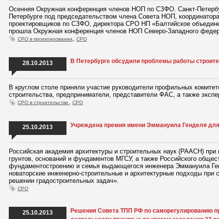
Осенняя Окружная конференция членов НОП по СЗФО. Санкт-Петербург,
Петербурге под председательством члена Совета НОП, координатор
проектировщиков по СЗФО, директора СРО НП «Балтийское объедин
прошла Окружная конференция членов НОП Северо-Западного федера
,
СРО в проектировании
СРО
В Петербурге обсудили проблемы работы строите
28.10.2013
В круглом столе приняли участие руководители профильных комитето
строительства, предприниматели, представители ФАС, а также экспе
,
СРО в строительстве
СРО
Учреждена премия имени Эммануила Генделя для 
25.10.2013
Российская академия архитектуры и строительных наук (РААСН) пр
грунтов, оснований и фундаментов МГСУ, а также Российского общест
фундаментостроению и семья выдающегося инженера Эммануила Ге
новаторские инженерно-строительные и архитектурные подходы при 
решении градостроительных задач».
СРО
Решения Совета ТПП РФ по саморегулированию п
25.10.2013