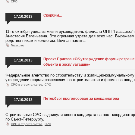
СРО
Скорбим...
17.10.2013
11-го октября ушла из жизни руководитель филиала ОНП "Главсоюз"
Анастасия Евгеньевна. Это огромная утрата для всех нас. Выражаем
родственникам и коллегам. Вечная память.
Главсоюз
Проект Приказа «Об утверждении формы разрешен
17.10.2013
объекта в эксплуатацию»
Федеральное агентство по строительству и жилищно-коммунальному 
утверждении формы разрешения на строительство и формы на ввод о
,
СРО в строительстве
СРО
Петербург проголосовал за координатора
17.10.2013
Строительные СРО выдвинули своего кандидата на пост координатор
по Санкт-Петербургу.
,
СРО в строительстве
СРО