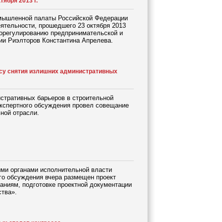
ября 2013 г.
омышленной палаты Российской Федерации
ятельности, прошедшего 23 октября 2013
орегулированию предпринимательской и
ии Риэлторов Константина Апрелева.
осу снятия излишних административных
стративных барьеров в строительной
экспертного обсуждения провел совещание
ной отрасли.
ми органами исполнительной власти
го обсуждения вчера размещен проект
аниям, подготовке проектной документации
ства».