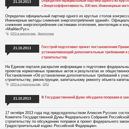
Определен официальный партнер одного из кругл
21.10.2013
«Энергоэффективность. XXI век. Инженерные мет
Определен официальный партнер одного из круглых столов конгресс
Инженерные методы снижения энергопотребления зданий». Официаль
снижения энергопотребления системами отопления, вентиляции и ко
«МайбесРус».
,
СРО в энергетике
Энергетика
Госстрой подготовил проект постановления Прав
21.10.2013
устанавливающий дополнительные требования к у
строительству
На Едином портале раскрытия информации о подготовке федеральны
проектов нормативных правовых актов и результатах их общественн
Постановления «Об установлении дополнительных требований к учас
строительству, реконструкции, капитальному ремонту объекта капита
,
СРО в строительстве
СРО
В Государственной Думе обсудили поправки в за
21.10.2013
17 октября 2013 года под председательством Алексея Русских состо
Комитете Государственной Думы Федерального Собрания Российско
строительству по обсуждению поправок в проект федерального закон
Градостроительный кодекс Российской Федерации».