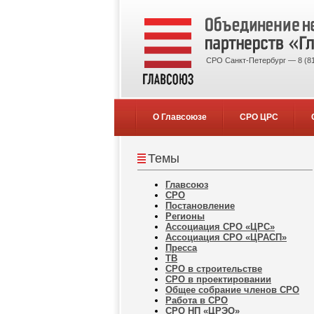
СРО Санкт-Петербург — 8 (81
О Главсоюзе
СРО ЦРС
Темы
Главсоюз
СРО
Постановление
Регионы
Ассоциация СРО «ЦРС»
Ассоциация СРО «ЦРАСП»
Пресса
ТВ
СРО в строительстве
СРО в проектировании
Общее собрание членов СРО
Работа в СРО
СРО НП «ЦРЭО»