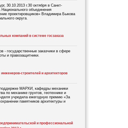
 30.10.2013 г.30 октября в Санкт-
а Национального объединения
ение проектировщиков» Владимира Быкова
льного округа.
льных компаний в системе госзаказа
в - государственные заказчики в сфере
рты и правозащитники.
инженеров-строителей и архитекторов
и поддержке МАРХИ, кафедры механики
ва по механике грунтов, геотехнике и
нделя учредила ежегодную премию «За
сохранении памятников архитектуры и
редпринимательской и профессиональной