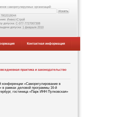
ленов саморегулируемых организаций:
:
7802018044
анию:
ИнвестСтрой
ру допуска:
С-077-7727007308
 выдачи допуска:
1 февраля 2010
формация
Контактная информация
овседневная практика и законодательство
ой конференции «Саморегулирование в
» в рамках деловой программы 16-й
етербург, гостиница «Парк ИНН Пулковская»