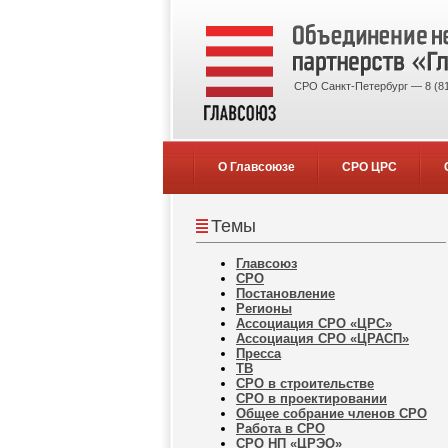
СРО Санкт-Петербург — 8 (81
О Главсоюзе
СРО ЦРС
Темы
Главсоюз
СРО
Постановление
Регионы
Ассоциация СРО «ЦРС»
Ассоциация СРО «ЦРАСП»
Пресса
ТВ
СРО в строительстве
СРО в проектировании
Общее собрание членов СРО
Работа в СРО
СРО НП «ЦРЭО»