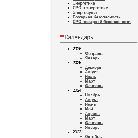
Энергетика
СРО в энергетике
Энергоаудит
Пожарная безопасность
СРО пожарной безопасности
Календарь
2026
Февраль
Январь
2025
Декабрь
Август
Июль
Март
Февраль
2024
Ноябрь
Август
Июнь
Май
Апрель
Март
Февраль
Январь
2023
Октябрь