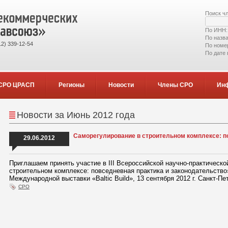
Поиск ч
По ИНН
По назв
2) 339-12-54
По номе
По дате
СРО ЦРАСП
Регионы
Новости
Члены СРО
Ин
Новости за Июнь 2012 года
Саморегулирование в строительном комплексе: п
29.06.2012
Приглашаем принять участие в III Всероссийской научно-практическ
строительном комплексе: повседневная практика и законодательство
Международной выставки «Baltic Build», 13 сентября 2012 г. Санкт-П
СРО