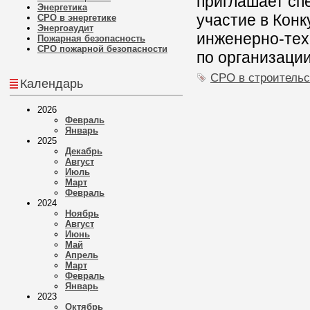
приглашает сп
Энергетика
участие в Кон
СРО в энергетике
Энергоаудит
инженерно-тех
Пожарная безопасность
СРО пожарной безопасности
по организации
СРО в строительс
Календарь
2026
Февраль
Январь
2025
Декабрь
Август
Июль
Март
Февраль
2024
Ноябрь
Август
Июнь
Май
Апрель
Март
Февраль
Январь
2023
Октябрь