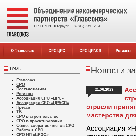
СРО Санкт-Петербург — 8 (812) 339-12-54
О Главсоюзе
СРО ЦРС
СРО ЦРАСП
Регионы
Темы
Новости за
Главсоюз
СРО
Асс
Постановление
21.06.2023
Регионы
стр
Ассоциация СРО «ЦРС»
Ассоциация СРО «ЦРАСП»
отрасли приня
Пресса
ТВ
мастерства дл
СРО в строительстве
СРО в проектировании
Общее собрание членов СРО
Ассоциация «Н
Работа в СРО
СРО НП «ЦРЭО»