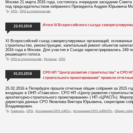
Москве 21 марта 2016 года, состоялось очередное заседание Совета
под председательством избранного Президента Андрея Юрьевича Мо
,
СРО
СРО в строительстве
Итоги XI Всероссийского съезда саморегулируемы
22.03.2016
XI Всероссийский съезд саморегулируемых организаций, основанны
строительство, реконструкцию, капитальный ремонт объектов капита
2016 года в Москве. Для участия в Съезде зарегистрировались 249 
решающего голоса.
,
,
СРО в строительстве
Регионы
СРО
СРО НП "Центр развития строительства" и СРО НП
01.03.2016
строительного проектирования" провели отчетные
25.02.2016 в Петербурге прошли отчетные общие собрания за 2015 г
входящих в ОНП «Главсоюз»: СРО НП «Центр развития строительств
архитектурно-строительного проектирования» ( НП «ЦРАСП»). Мероп
директора данных СРО Яковлева Виктора Юрьевича, секретарем со
Владимирович.
,
,
,
,
Главсоюз
СРО
Ассоциация СРО «ЦРС»
Ассоциация СРО «ЦРАСП»
Общее собр