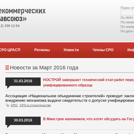
Поиск ч
По ИНН
По назв
2) 339-12-54
По номе
По дате
СРО ЦРАСП
Регионы
Новости
Члены СРО
Ин
Новости за Март 2016 года
НОСТРОЙ завершает технический этап работ пере
31.03.2016
унифицированного образца
Ассоциация «Национальное объединение строителей» проводит заклю
внедрению механизма выдачи свидетельств о допуске унифицирован
,
СРО
СРО в строительстве
В Минстрое напомнили, что хотят обсудить на Го
30.03.2016