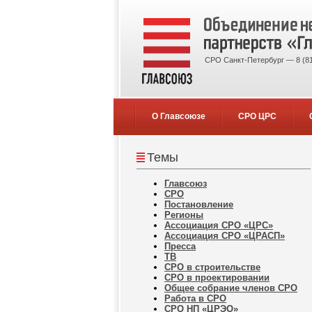
СРО Санкт-Петербург — 8 (81
О Главсоюзе
СРО ЦРС
Темы
Главсоюз
СРО
Постановление
Регионы
Ассоциация СРО «ЦРС»
Ассоциация СРО «ЦРАСП»
Пресса
ТВ
СРО в строительстве
СРО в проектировании
Общее собрание членов СРО
Работа в СРО
СРО НП «ЦРЭО»