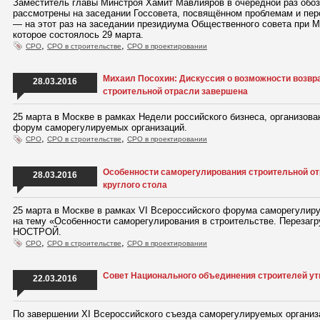
Заместитель главы Минстроя Хамит Мавлияров в очередной раз обозн
рассмотрены на заседании Госсовета, посвящённом проблемам и пер
— на этот раз на заседании президиума Общественного совета при 
которое состоялось 29 марта.
,
,
СРО
СРО в строительстве
СРО в проектировании
Михаил Посохин: Дискуссия о возможности возвр
28.03.2016
строительной отрасли завершена
25 марта в Москве в рамках Недели российского бизнеса, организов
форум саморегулируемых организаций.
,
,
СРО
СРО в строительстве
СРО в проектировании
Особенности саморегулирования строительной от
28.03.2016
круглого стола
25 марта в Москве в рамках VI Всероссийского форума саморегулир
на тему «Особенности саморегулирования в строительстве. Перезаг
НОСТРОЙ.
,
,
СРО
СРО в строительстве
СРО в проектировании
Совет Национального объединения строителей ут
22.03.2016
По завершении XI Всероссийского съезда саморегулируемых организа