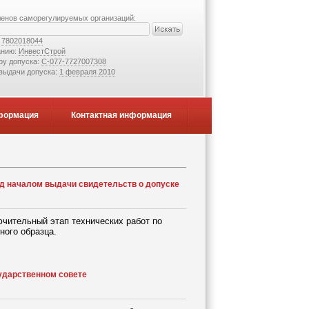
ленов саморегулируемых организаций:
:
7802018044
анию:
ИнвестСтрой
ру допуска:
С-077-7727007308
 выдачи допуска:
1 февраля 2010
формация
Контактная информация
д началом выдачи свидетельств о допуске
чительный этап технических работ по
ного образца.
сударственном совете