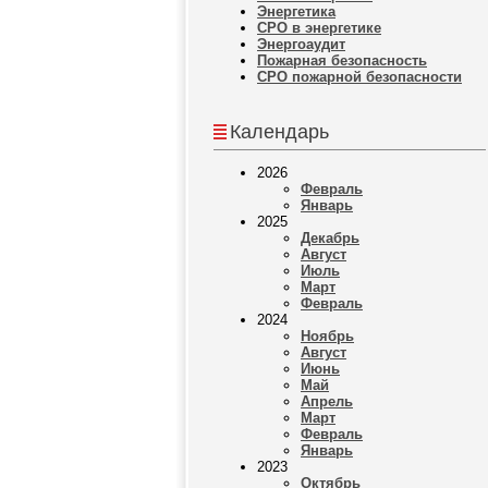
Энергетика
СРО в энергетике
Энергоаудит
Пожарная безопасность
СРО пожарной безопасности
Календарь
2026
Февраль
Январь
2025
Декабрь
Август
Июль
Март
Февраль
2024
Ноябрь
Август
Июнь
Май
Апрель
Март
Февраль
Январь
2023
Октябрь