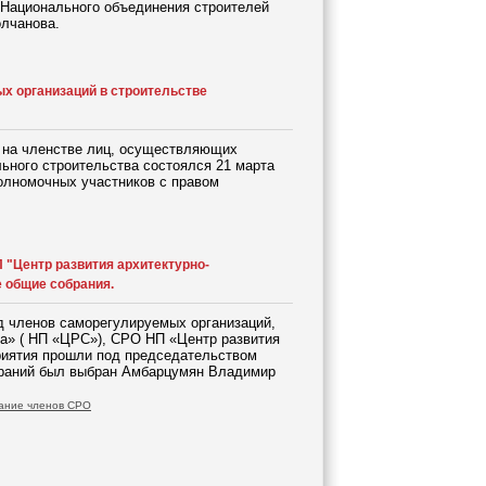
 Национального объединения строителей
лчанова.
х организаций в строительстве
х на членстве лиц, осуществляющих
льного строительства состоялся 21 марта
полномочных участников с правом
 "Центр развития архитектурно-
 общие собрания.
од членов саморегулируемых организаций,
а» ( НП «ЦРС»), СРО НП «Центр развития
риятия прошли под председательством
браний был выбран Амбарцумян Владимир
ание членов СРО