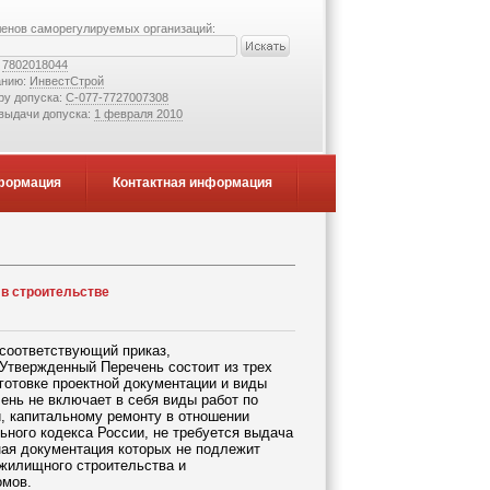
ленов саморегулируемых организаций:
:
7802018044
анию:
ИнвестСтрой
ру допуска:
С-077-7727007308
 выдачи допуска:
1 февраля 2010
формация
Контактная информация
 в строительстве
 соответствующий приказ,
 Утвержденный Перечень состоит из трех
готовке проектной документации и виды
чень не включает в себя виды работ по
и, капитальному ремонту в отношении
ьного кодекса России, не требуется выдача
ная документация которых не подлежит
 жилищного строительства и
омов.