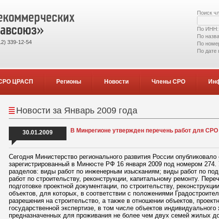
Поиск ч
По ИНН
По назв
2) 339-12-54
По номе
По дате
СРО ЦРАСП
Регионы
Новости
Члены СРО
Ин
Новости за Январь 2009 года
В Минрегионе утвержден перечень работ для СРО
30.01.2009
Сегодня Министерство регионального развития России опубликовало
зарегистрированный в Минюсте РФ 16 января 2009 под номером 274.
разделов: виды работ по инженерным изысканиям; виды работ по под
работ по строительству, реконструкции, капитальному ремонту. Пере
подготовке проектной документации, по строительству, реконструкци
объектов, для которых, в соответствии с положениями Градостроител
разрешения на строительство, а также в отношении объектов, проект
государственной экспертизе, в том числе объектов индивидуального
предназначенных для проживания не более чем двух семей жилых д