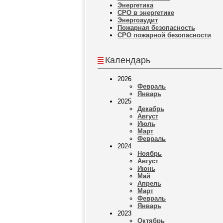
Энергетика
СРО в энергетике
Энергоаудит
Пожарная безопасность
СРО пожарной безопасности
Календарь
2026
Февраль
Январь
2025
Декабрь
Август
Июль
Март
Февраль
2024
Ноябрь
Август
Июнь
Май
Апрель
Март
Февраль
Январь
2023
Октябрь