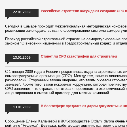
Российские строители обсуждают создание СРО в
22.01.2009
Сегодня в Самаре проходит межрегиональная методическая конферен
реализации законодательства по формированию системы саморегулир
Переход российской строительной отрасли на саморегулирование пр
законом "О внесении изменений в Градостроительный кодекс и отдел
Станет ли СРО катастрофой для строителей
13.01.2009
С 1 января 2009 года в России прекратилась выдача строительных л
саморегулируемые организации (СРО). Между тем, замена лицензир
разногласий. Сторонники закона уверены, что таким образом строите
звеньев". Кроме того, закон искоренит коррупцию, которая препятств
СРО заявляют, что отрасль не готова к переменам, а экономический 
лицензирования в смертный приговор для мелких компаний.
В блогосфере предлагают даром документы на к
13.01.2009
Сообщение Елены Калачевой в ЖЖ-сообществе Otdam_darom очень б
рейтинге "Яндекса". Девушка, работающая администратором салона к