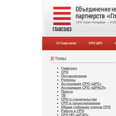
СРО Санкт-Петербург — 8 (81
О Главсоюзе
СРО ЦРС
Темы
Главсоюз
СРО
Постановление
Регионы
Ассоциация СРО «ЦРС»
Ассоциация СРО «ЦРАСП»
Пресса
ТВ
СРО в строительстве
СРО в проектировании
Общее собрание членов СРО
Работа в СРО
СРО НП «ЦРЭО»