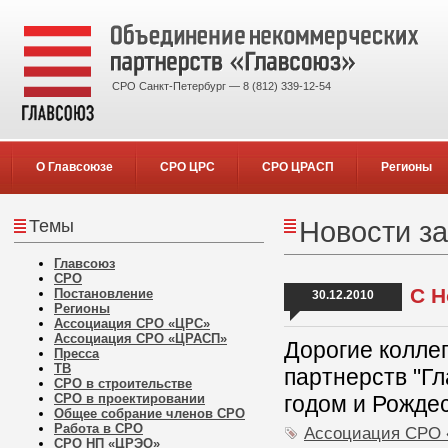
СРО Санкт-Петербург — 8 (812) 339-12-54
О Главсоюзе
СРО ЦРС
СРО ЦРАСП
Регионы
Темы
Новости за
Главсоюз
СРО
С Н
Постановление
30.12.2010
Регионы
Ассоциация СРО «ЦРС»
Ассоциация СРО «ЦРАСП»
Дорогие колле
Пресса
ТВ
партнерств "Г
СРО в строительстве
СРО в проектировании
годом и Рожде
Общее собрание членов СРО
Работа в СРО
Ассоциация СРО
СРО НП «ЦРЭО»