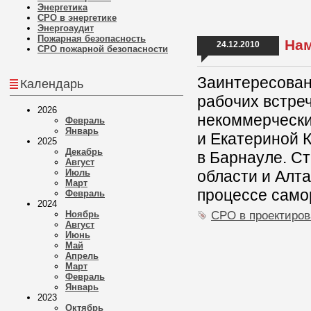
Энергетика
СРО в энергетике
Энергоаудит
Пожарная безопасность
Нам
24.12.2010
СРО пожарной безопасности
Заинтересован
Календарь
рабочих встре
2026
некоммерческ
Февраль
Январь
и Екатериной К
2025
Декабрь
в Барнауле. С
Август
Июль
области и Алта
Март
процессе само
Февраль
2024
СРО в проектиро
Ноябрь
Август
Июнь
Май
Апрель
Март
Февраль
Январь
2023
Октябрь