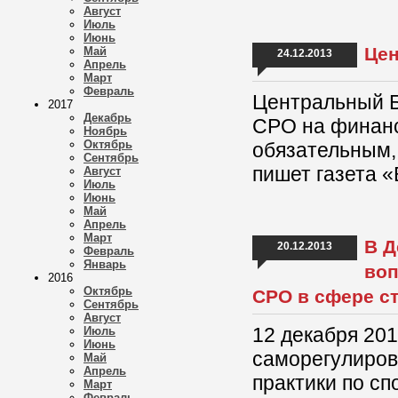
Август
Июль
Июнь
Цен
Май
24.12.2013
Апрель
Март
Февраль
Центральный Б
2017
Декабрь
СРО на финанс
Ноябрь
Октябрь
обязательным,
Сентябрь
пишет газета 
Август
Июль
Июнь
Май
Апрель
Март
В Д
20.12.2013
Февраль
Январь
воп
2016
Октябрь
СРО в сфере с
Сентябрь
Август
12 декабря 201
Июль
Июнь
саморегулиров
Май
Апрель
практики по с
Март
Февраль