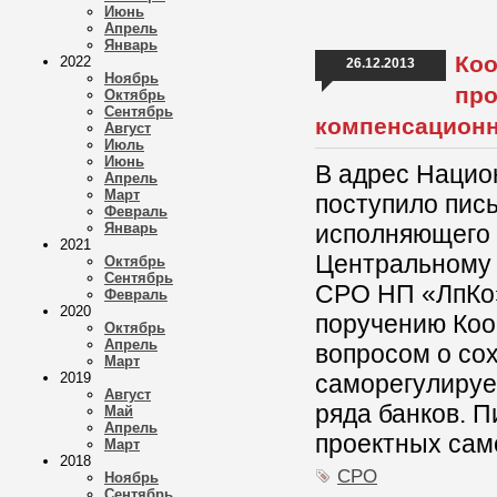
Июнь
Апрель
Январь
Коо
2022
26.12.2013
Ноябрь
про
Октябрь
Сентябрь
компенсацион
Август
Июль
Июнь
В адрес Нацио
Апрель
Март
поступило пис
Февраль
Январь
исполняющего 
2021
Центральному 
Октябрь
Сентябрь
СРО НП «ЛпКо»
Февраль
2020
поручению Коо
Октябрь
Апрель
вопросом о со
Март
2019
саморегулируе
Август
ряда банков. 
Май
Апрель
проектных сам
Март
2018
СРО
Ноябрь
Сентябрь