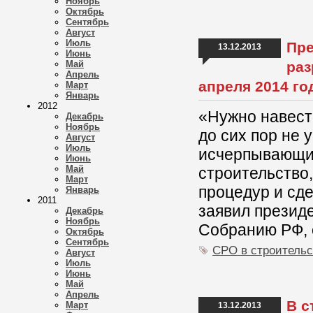
Ноябрь
Октябрь
Сентябрь
Август
Июль
Пре
13.12.2013
Июнь
Май
раз
Апрель
апреля 2014 го
Март
Январь
2012
«Нужно навест
Декабрь
Ноябрь
до сих пор не
Август
Июль
исчерпывающий
Июнь
Май
строительство
Март
процедур и сде
Январь
2011
заявил презид
Декабрь
Ноябрь
Собранию РФ, 
Октябрь
Сентябрь
СРО в строительс
Август
Июль
Июнь
Май
Апрель
В с
Март
13.12.2013