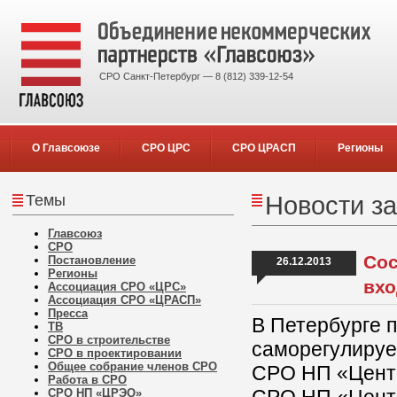
СРО Санкт-Петербург — 8 (812) 339-12-54
О Главсоюзе
СРО ЦРС
СРО ЦРАСП
Регионы
Темы
Новости за
Главсоюз
СРО
Сос
Постановление
26.12.2013
Регионы
вхо
Ассоциация СРО «ЦРС»
Ассоциация СРО «ЦРАСП»
Пресса
В Петербурге 
ТВ
СРО в строительстве
саморегулируе
СРО в проектировании
Общее собрание членов СРО
СРО НП «Центр
Работа в СРО
СРО НП «ЦРЭО»