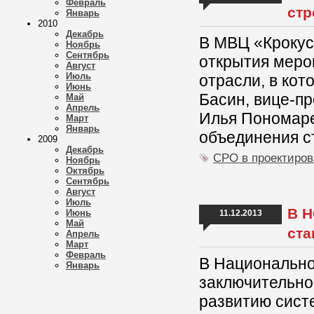
Февраль
стр
Январь
2010
Декабрь
В МВЦ «Крокус
Ноябрь
Сентябрь
открытия меро
Август
Июль
отрасли, в ко
Июнь
Басин, вице-п
Май
Апрель
Илья Пономаре
Март
Январь
объединения с
2009
Декабрь
СРО в проектиро
Ноябрь
Октябрь
Сентябрь
Август
Июль
В Н
Июнь
11.12.2013
Май
ста
Апрель
Март
Февраль
В Национально
Январь
заключительно
развитию сист