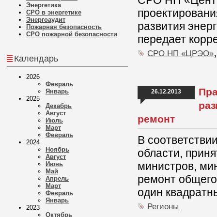
СРО НП «Центр
Энергетика
проектирован
СРО в энергетике
Энергоаудит
развития энер
Пожарная безопасность
СРО пожарной безопасности
передает корр
СРО НП «ЦРЭО»
Календарь
2026
Февраль
Пра
Январь
26.12.2013
2025
раз
Декабрь
Август
ремонт
Июль
Март
Февраль
В соответстви
2024
Ноябрь
области, приня
Август
министров, ми
Июнь
Май
ремонт общего 
Апрель
Март
один квадратн
Февраль
Январь
Регионы
2023
Октябрь