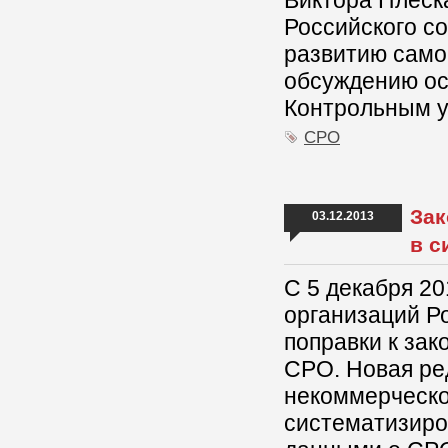
Виктора Плеск
Российского с
развитию само
обсуждению ос
Контрольным у
СРО
Зак
03.12.2013
в с
С 5 декабря 2
организаций Ро
поправки к за
СРО. Новая ре
некоммерческо
систематизиро