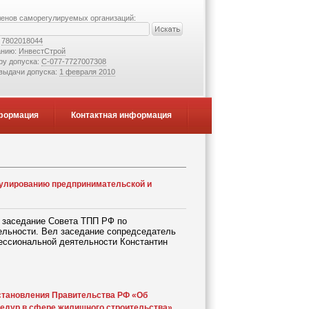
ленов саморегулируемых организаций:
:
7802018044
анию:
ИнвестСтрой
ру допуска:
С-077-7727007308
 выдачи допуска:
1 февраля 2010
формация
Контактная информация
гулированию предпринимательской и
 заседание Совета ТПП РФ по
льности. Вел заседание сопредседатель
ессиональной деятельности Константин
становления Правительства РФ «Об
едур в сфере жилищного строительства»