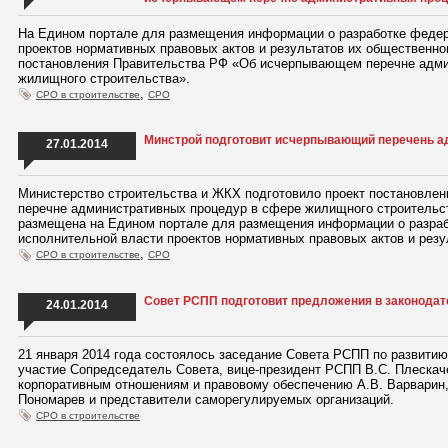
На Едином портале для размещения информации о разработке феде
проектов нормативных правовых актов и результатов их общественн
постановления Правительства РФ «Об исчерпывающем перечне адми
жилищного строительства».
,
СРО в строительстве
СРО
Минстрой подготовит исчерпывающий перечень а
27.01.2014
Министерство строительства и ЖКХ подготовило проект постановл
перечне административных процедур в сфере жилищного строитель
размещена на Едином портале для размещения информации о разра
исполнительной власти проектов нормативных правовых актов и резу
,
СРО в строительстве
СРО
Совет РСПП подготовит предложения в законода
24.01.2014
21 января 2014 года состоялось заседание Совета РСПП по развитию
участие Сопредседатель Совета, вице-президент РСПП В.С. Плеска
корпоративным отношениям и правовому обеспечению А.В. Варварин
Пономарев и представители саморегулируемых организаций.
СРО в строительстве