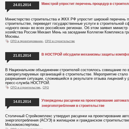
Минстрой упростит перечень процедур в строител
24.01.2014
Министерство строительства и ЖКХ РФ упростит широкий перечень п
строительстве, переведет государственные услуги в строительной с
«одного окна» во всех российских регионах. Об этом заявил минист
хозяйства России Михаил Мень на заседании Коллегии Комплекса гр
Москвы.
,
СРО в проектировании
СРО в строительстве
В НОСТРОЙ обсудили механизмы защиты компф
21.01.2014
В Национальном объединении строителей состоялось совещание по
саморегулируемых организаций в строительстве. Мероприятие стало
разрешения ситуации, сложившейся в результате отзыва лицензий у 
пресс-служба НОСТРОЙ.
,
СРО в строительстве
СРО
Утверждены расценки на проектирование автомат
14.01.2014
энергопотребления в строительстве
Столичный Стройкомплекс утвердил расценки на проектирование авт
энергопотребления (АСУЭ) в жилищном и гражданском строительстве
Москомэкспертизы.