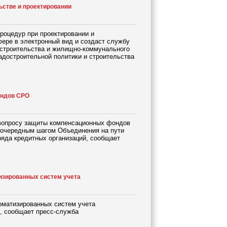
ьстве и проектировании
роцедур при проектировании и
фере в электронный вид и создаст службу
р строительства и жилищно-коммунального
адостроительной политики и строительства
ондов СРО
 вопросу защиты компенсационных фондов
 очередным шагом Объединения на пути
ряда кредитных организаций, сообщает
изированных систем учета
оматизированных систем учета
, сообщает пресс-служба