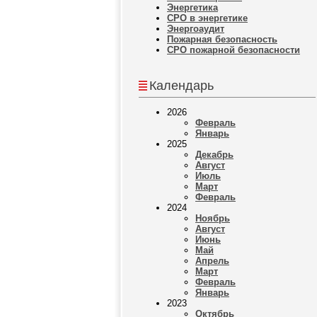
Энергетика
СРО в энергетике
Энергоаудит
Пожарная безопасность
СРО пожарной безопасности
Календарь
2026
Февраль
Январь
2025
Декабрь
Август
Июль
Март
Февраль
2024
Ноябрь
Август
Июнь
Май
Апрель
Март
Февраль
Январь
2023
Октябрь