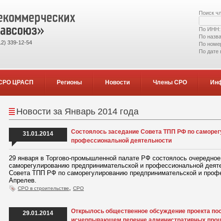
Поиск ч
По ИНН
По назв
2) 339-12-54
По номе
По дате
СРО ЦРАСП
Регионы
Новости
Члены СРО
Ин
Новости за Январь 2014 года
Состоялось заседание Совета ТПП РФ по саморе
31.01.2014
профессиональной деятельности
29 января в Торгово-промышленной палате РФ состоялось очередное
саморегулированию предпринимательской и профессиональной деяте
Совета ТПП РФ по саморегулированию предпринимательской и проф
Апрелев.
,
СРО в строительстве
СРО
​Открылось общественное обсуждение проекта по
29.01.2014
исчерпывающем перечне административных проц