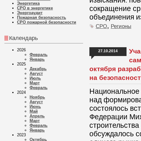
изыскания: по
Энергетика
сокращение ср
СРО в энергетике
Энергоаудит
объединения и
Пожарная безопасность
СРО пожарной безопасности
,
СРО
Регионы
Календарь
2026
Уча
27.10.2014
Февраль
сам
Январь
2025
октября разра
Декабрь
Август
на безопасност
Июль
Март
Февраль
Национальное 
2024
Ноябрь
над формирова
Август
Июнь
состоялось вс
Май
Федерации Мих
Апрель
Март
строительства
Февраль
Январь
обсуждалось с
2023
Октябрь