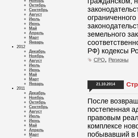
гражданском, 
Ноябрь
Октябрь
законодательст
Сентябрь
Август
ограниченного
Июль
Июнь
законодательс
Май
земельного за
Апрель
Март
соответственн
Январь
2012
РФ) кодексы Р
Декабрь
Ноябрь
,
СРО
Регионы
Август
Июль
Июнь
Май
Март
Стр
Январь
21.10.2014
2011
Декабрь
Ноябрь
После возвращ
Октябрь
Сентябрь
постепенная а
Август
Июль
правовым реал
Июнь
комплексе нов
Май
Апрель
побывавший в 
Март