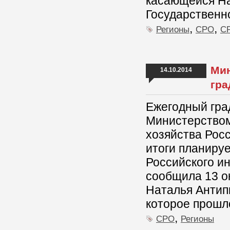
касающейся Н
Государственн
,
,
Регионы
СРО
СР
Мин
14.10.2014
гра
Ежегодный гра
Министерством
хозяйства Рос
итоги планируе
Российского и
сообщила 13 о
Наталья Антип
которое прошл
,
СРО
Регионы