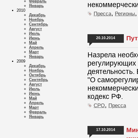
Февраль
некоммерчески
Январь
2010
,
Пресса
Регионы
Декабрь
Ноябрь
Сентябрь
Август
Июль
Пут
Июнь
20.10.2014
Май
Апрель
Март
Назрела необх
Январь
2009
регулирующих 
Декабрь
деятельность.
Ноябрь
Октябрь
"О саморегули
Сентябрь
Август
некоммерчески
Июль
Июнь
кодекс РФ.
Май
Апрель
,
СРО
Пресса
Март
Февраль
Январь
Мин
17.10.2014