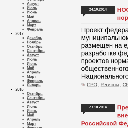
Август
Июль
НОС
24.10.2014
Июнь
Май
нор
Апрель
Март
Проект федера
Февраль
2017
муниципальном
Декабрь
Ноябрь
размещен на е
Октябрь
Сентябрь
разработке фе
Август
Июль
проектов норм
Июнь
общественного
Май
Апрель
Национального
Март
Февраль
,
,
СРО
Регионы
СР
Январь
2016
Октябрь
Сентябрь
Август
Пре
Июль
23.10.2014
Июнь
вне
Май
Апрель
Российской Фе
Март
Февраль