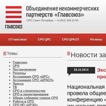
СРО Санкт-Петербург — 8 (812) 339-12-54
О Главсоюзе
СРО ЦРС
СРО ЦРАСП
Регионы
Темы
Новости за
Главсоюз
СРО
Экс
Постановление
28.10.2014
Регионы
про
Ассоциация СРО «ЦРС»
Ассоциация СРО «ЦРАСП»
Пресса
Национальная 
ТВ
СРО в строительстве
провела общее
СРО в проектировании
Общее собрание членов СРО
конференцию «
Работа в СРО
СРО НП «ЦРЭО»