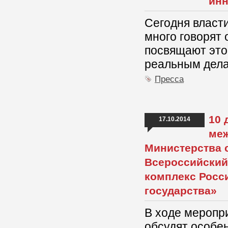
инн
Сегодня власти
много говорят 
посвящают это
реальным дела
Пресса
10 
17.10.2014
меж
Министерства 
Всероссийский
комплекс Росси
государства»
В ходе меропр
обсудят особен