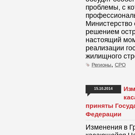
проблемы, с к
профессиональ
Министерство 
решением остр
настоящий мом
реализации го
жилищного стр
,
Регионы
СРО
Изм
15.10.2014
кас
приняты Госуд
Федерации
Изменения в Г