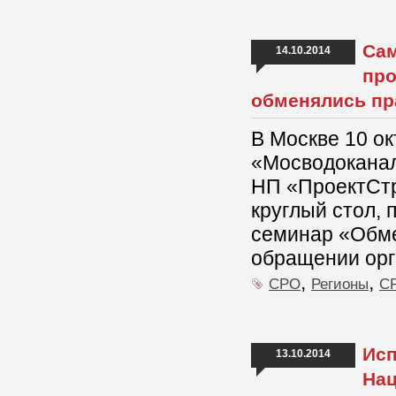
Сам
14.10.2014
про
обменялись пр
В Москве 10 ок
«Мосводоканал
НП «ПроектСтр
круглый стол,
семинар «Обме
обращении орг
,
,
СРО
Регионы
СР
Исп
13.10.2014
Нац