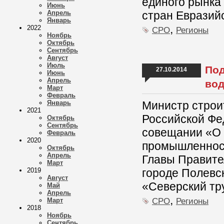
единого рынка 
Июнь
Апрель
стран Евразий
Январь
,
2022
СРО
Регионы
Ноябрь
Октябрь
Сентябрь
Август
Июль
Под
27.10.2014
Июнь
Апрель
вод
Март
Февраль
Январь
Министр строи
2021
Российской Фе
Октябрь
Сентябрь
совещании «О 
Февраль
2020
промышленност
Октябрь
Апрель
Главы Правите
Март
2019
городе Полевс
Август
«Северский тр
Май
Апрель
,
СРО
Регионы
Март
2018
Ноябрь
Сентябрь