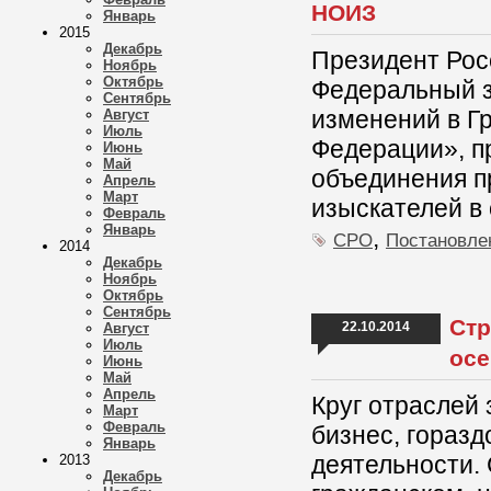
НОИЗ
Январь
2015
Декабрь
Президент Рос
Ноябрь
Октябрь
Федеральный з
Сентябрь
изменений в Г
Август
Июль
Федерации», п
Июнь
Май
объединения п
Апрель
Март
изыскателей в 
Февраль
Январь
,
СРО
Постановле
2014
Декабрь
Ноябрь
Октябрь
Сентябрь
Стр
22.10.2014
Август
Июль
ос
Июнь
Май
Апрель
Круг отраслей
Март
Февраль
бизнес, гораз
Январь
деятельности.
2013
Декабрь