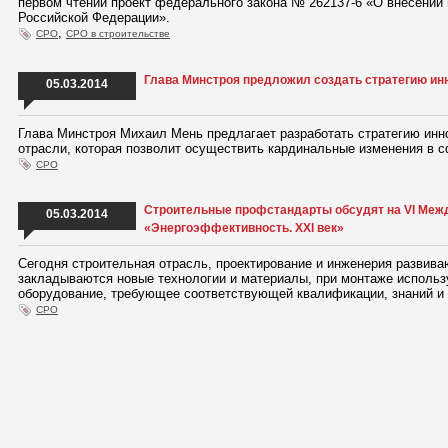
первом чтении проект федерального закона № 262137-6 «О внесении
Российской Федерации».
,
СРО
СРО в строительстве
Глава Минстроя предложил создать стратегию ин
05.03.2014
Глава Минстроя Михаил Мень предлагает разработать стратегию инн
отрасли, которая позволит осуществить кардинальные изменения в с
СРО
Строительные профстандарты обсудят на VI Меж
05.03.2014
«Энергоэффективность. XXI век»
Сегодня строительная отрасль, проектирование и инженерия развив
закладываются новые технологии и материалы, при монтаже использ
оборудование, требующее соответствующей квалификации, знаний и 
СРО