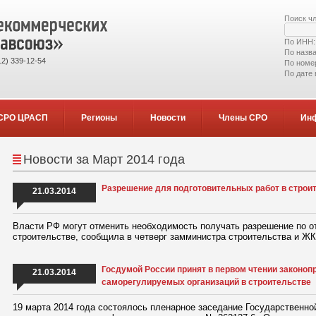
Поиск ч
По ИНН
По назв
2) 339-12-54
По номе
По дате
СРО ЦРАСП
Регионы
Новости
Члены СРО
Ин
Новости за Март 2014 года
Разрешение для подготовительных работ в строит
21.03.2014
Власти РФ могут отменить необходимость получать разрешение по о
строительстве, сообщила в четверг замминистра строительства и Ж
Госдумой России принят в первом чтении законоп
21.03.2014
саморегулируемых организаций в строительстве
​19 марта 2014 года состоялось пленарное заседание Государственно