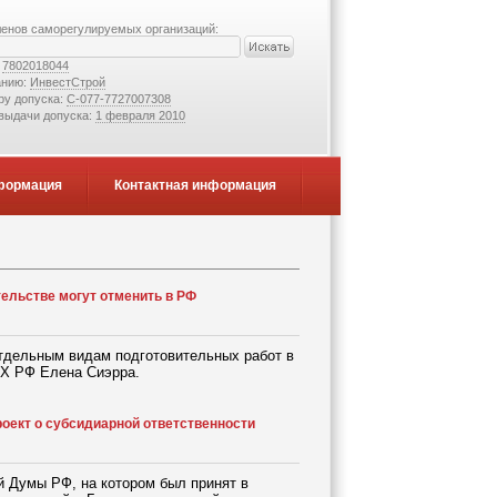
ленов саморегулируемых организаций:
:
7802018044
анию:
ИнвестСтрой
ру допуска:
С-077-7727007308
 выдачи допуска:
1 февраля 2010
формация
Контактная информация
ельстве могут отменить в РФ
тдельным видам подготовительных работ в
КХ РФ Елена Сиэрра.
роект о субсидиарной ответственности
й Думы РФ, на котором был принят в