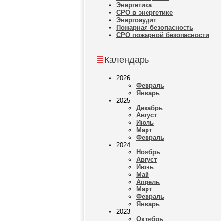
Энергетика
СРО в энергетике
Энергоаудит
Пожарная безопасность
СРО пожарной безопасности
Календарь
2026
Февраль
Январь
2025
Декабрь
Август
Июль
Март
Февраль
2024
Ноябрь
Август
Июнь
Май
Апрель
Март
Февраль
Январь
2023
Октябрь