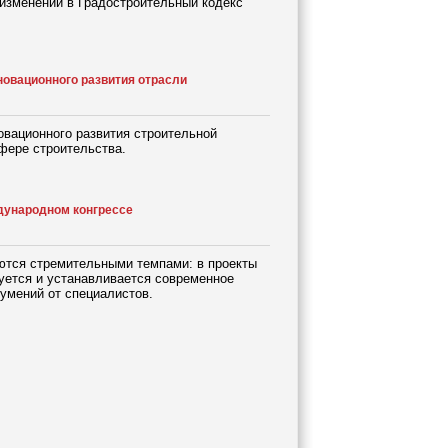
 изменений в Градостроительный кодекс
новационного развития отрасли
овационного развития строительной
фере строительства.
дународном конгрессе
аются стремительными темпами: в проекты
уется и устанавливается современное
умений от специалистов.