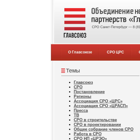
СРО Санкт-Петербург — 8 (81
О Главсоюзе
СРО ЦРС
Темы
Главсоюз
СРО
Постановление
Регионы
Ассоциация СРО «ЦРС»
Ассоциация СРО «ЦРАСП»
Пресса
ТВ
СРО в строительстве
СРО в проектировании
Общее собрание членов СРО
Работа в СРО
СРО НП «ЦРЭО»