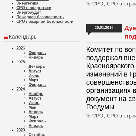
,
СРО
СРО в стро
Энергетика
СРО в энергетике
Энергоаудит
Пожарная безопасность
СРО пожарной безопасности
Дум
20.01.2016
под
Календарь
Комитет по во
2026
Февраль
поддержал вн
Январь
2025
Красноярского 
Декабрь
Август
изменений в Г
Июль
Март
совершенствов
Февраль
организациях 
2024
Ноябрь
документ на с
Август
Июнь
Госдумы.
Май
Апрель
,
СРО
СРО в стро
Март
Февраль
Январь
2023
Октябрь