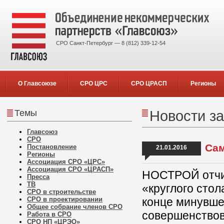
СРО Санкт-Петербург — 8 (812) 339-12-54
О Главсоюзе
СРО ЦРС
СРО ЦРАСП
Регионы
Темы
Новости за
Главсоюз
СРО
Сам
Постановление
21.01.2016
Регионы
Ассоциация СРО «ЦРС»
Ассоциация СРО «ЦРАСП»
НОСТРОЙ отчит
Пресса
ТВ
«круглого сто
СРО в строительстве
СРО в проектировании
конце минувше
Общее собрание членов СРО
совершенствов
Работа в СРО
СРО НП «ЦРЭО»