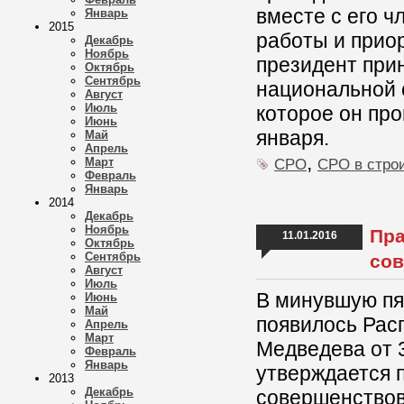
вместе с его 
Январь
2015
работы и прио
Декабрь
Ноябрь
президент при
Октябрь
Сентябрь
национальной 
Август
Июль
которое он про
Июнь
января.
Май
Апрель
,
Март
СРО
СРО в стро
Февраль
Январь
2014
Декабрь
Ноябрь
Пра
11.01.2016
Октябрь
Сентябрь
сов
Август
Июль
В минувшую пя
Июнь
Май
появилось Рас
Апрель
Март
Медведева от 
Февраль
Январь
утверждается 
2013
Декабрь
совершенствов