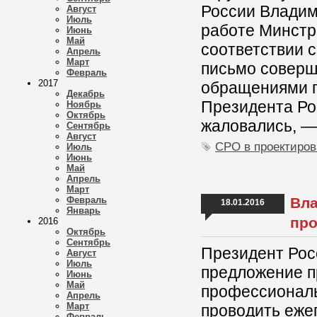
России Владим
Август
Июль
работе Минстр
Июнь
Май
соответствии 
Апрель
Март
письмо соверши
Февраль
2017
обращениями г
Декабрь
Президента Рос
Ноябрь
Октябрь
жаловались, —
Сентябрь
Август
СРО в проектиро
Июль
Июнь
Май
Апрель
Март
Февраль
Вла
18.01.2016
Январь
пр
2016
Октябрь
Сентябрь
Президент Рос
Август
Июль
предложение п
Июнь
Май
профессионал
Апрель
Март
проводить ежег
Февраль