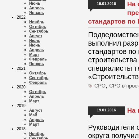
На 
Июнь
19.01.2016
Апрель
пре
Январь
2022
стандартов по
Ноябрь
Октябрь
Сентябрь
Подведомстве
Август
Июль
выполнил разр
Июнь
Апрель
стандартов по
Март
строительства.
Февраль
Январь
специалисты т
2021
Октябрь
«Строительств
Сентябрь
Февраль
,
СРО
СРО в прое
2020
Октябрь
Апрель
Март
2019
На 
Август
19.01.2016
Май
Апрель
Март
Руководители 
2018
Ноябрь
округа получи
Сентябрь