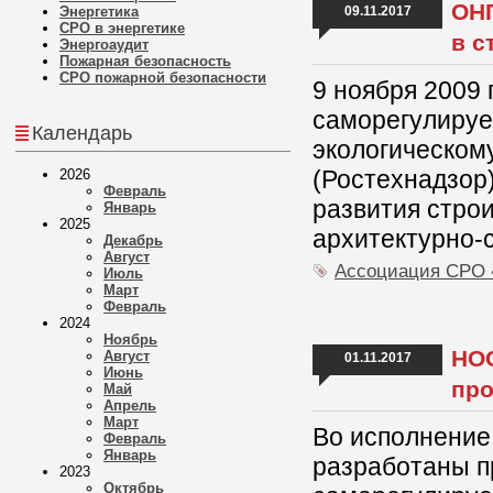
ОНП
Энергетика
09.11.2017
СРО в энергетике
в с
Энергоаудит
Пожарная безопасность
СРО пожарной безопасности
9 ноября 2009 
саморегулируе
Календарь
экологическом
(Ростехнадзор
2026
Февраль
развития стро
Январь
2025
архитектурно-
Декабрь
Август
Ассоциация СРО
Июль
Март
Февраль
2024
Ноябрь
НОС
Август
01.11.2017
Июнь
про
Май
Апрель
Март
Во исполнени
Февраль
Январь
разработаны п
2023
Октябрь