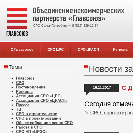
СРО Санкт-Петербург — 8 (812) 339-12-54
О Главсоюзе
СРО ЦРС
СРО ЦРАСП
Регионы
Темы
Новости за
Главсоюз
СРО
С Д
Постановление
16.11.2017
Регионы
Ассоциация СРО «ЦРС»
Ассоциация СРО «ЦРАСП»
Сегодня отмеч
Пресса
ТВ
СРО в проектиро
СРО в строительстве
СРО в проектировании
Общее собрание членов СРО
Работа в СРО
СРО НП «ЦРЭО»