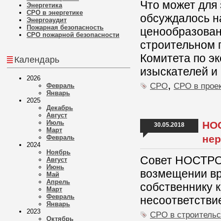
Что может для
Энергетика
СРО в энергетике
обсуждалось н
Энергоаудит
Пожарная безопасность
ценообразован
СРО пожарной безопасности
строительном 
Комитета по э
Календарь
изыскателей и
2026
,
СРО
СРО в прое
Февраль
Январь
2025
Декабрь
Август
Июль
НОС
30.05.2018
Март
нер
Февраль
2024
Ноябрь
Совет НОСТРОЙ
Август
Июнь
возмещении вр
Май
Апрель
собственнику к
Март
Февраль
несоответстви
Январь
2023
СРО в строительс
Октябрь