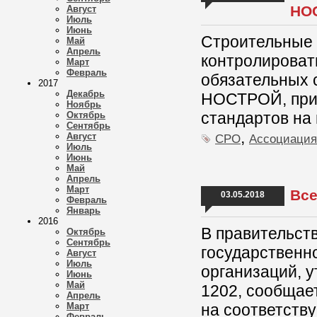
НО
Август
Июль
Июнь
Строительные 
Май
Апрель
контролировать
Март
Февраль
обязательных 
2017
Декабрь
НОСТРОЙ, прин
Ноябрь
стандартов на
Октябрь
Сентябрь
,
Август
СРО
Ассоциаци
Июль
Июнь
Май
Апрель
Март
Все
03.05.2018
Февраль
Январь
2016
В правительст
Октябрь
Сентябрь
государственн
Август
Июль
организаций, 
Июнь
Май
1202, сообщае
Апрель
Март
на соответств
Февраль