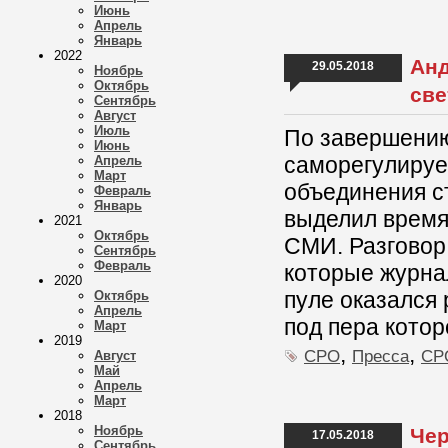
Июнь
Апрель
Январь
2022
Анд
29.05.2018
Ноябрь
Октябрь
све
Сентябрь
Август
Июль
По завершению
Июнь
саморегулируе
Апрель
Март
объединения с
Февраль
Январь
выделил время
2021
Октябрь
СМИ. Разговор
Сентябрь
Февраль
которые журна
2020
пуле оказался
Октябрь
Апрель
под пера кото
Март
2019
,
,
СРО
Пресса
СРО
Август
Май
Апрель
Март
2018
Ноябрь
Чер
17.05.2018
Сентябрь