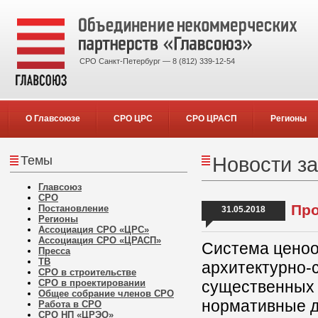
СРО Санкт-Петербург — 8 (812) 339-12-54
О Главсоюзе
СРО ЦРС
СРО ЦРАСП
Регионы
Темы
Новости за
Главсоюз
СРО
Про
Постановление
31.05.2018
Регионы
Ассоциация СРО «ЦРС»
Ассоциация СРО «ЦРАСП»
Система ценоо
Пресса
ТВ
архитектурно-
СРО в строительстве
СРО в проектировании
существенных 
Общее собрание членов СРО
нормативные д
Работа в СРО
СРО НП «ЦРЭО»