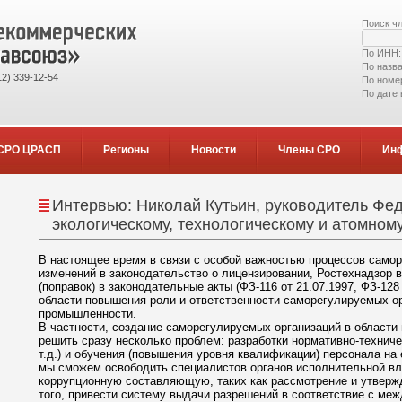
Поиск ч
По ИНН
По назв
2) 339-12-54
По номе
По дате
СРО ЦРАСП
Регионы
Новости
Члены СРО
Ин
Интервью: Николай Кутьин, руководитель Фе
экологическому, технологическому и атомному
В настоящее время в связи с особой важностью процессов самор
изменений в законодательство о лицензировании, Ростехнадзор 
(поправок) в законодательные акты (ФЗ-116 от 21.07.1997, ФЗ-128 
области повышения роли и ответственности саморегулируемых о
промышленности.
В частности, создание саморегулируемых организаций в области
решить сразу несколько проблем: разработки нормативно-техниче
т.д.) и обучения (повышения уровня квалификации) персонала на
мы сможем освободить специалистов органов исполнительной в
коррупционную составляющую, таких как рассмотрение и утвержд
того, привести систему выдачи разрешений в соответствие с меж