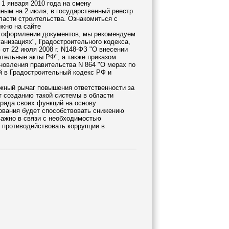
 1 января 2010 года на смену
ным на 2 июля, в государственный реестр
ласти строительства. Ознакомиться с
жно на сайте
при оформлении документов, мы рекомендуем
низациях", Градостроительного кодекса,
от 22 июля 2008 г. N148-ФЗ "О внесении
тельные акты РФ", а также приказом
новления правительства N 864 "О мерах по
й в Градостроительный кодекс РФ и
жный рычаг повышения ответственности за
т созданию такой системы в области
ряда своих функций на основу
рования будет способствовать снижению
важно в связи с необходимостью
 противодействовать коррупции в