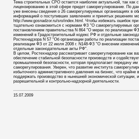
Тема строительных СРО остается наиболее актуальной, так как с
лицензированию в этой сфере придет саморегулирование. По дан
уже внесены сведения о 26 саморегулируемых организациях в об
информацией о поступивших заявлениях и принятых решениях мо
http://www.gosnadzor.ru/sro/index.html. Чтобы избежать ошибок 
тщательно ознакомиться с нормами ФЗ "О саморегулируемых орга
постановлением правительства N 864 "О мерах по реализации ФЗ 
изменений в Градостроительный кодекс РФ и отдельные законода
Ростехнадзора N 57 "Об организации работы по реализации поста
реализации ФЗ от 22 июля 2008 г. N148-ФЗ "О внесении изменени
отдельные законодательные акты РФ".
В целом, Ростехнадзор рассматривает саморегулирование как ва
обеспечение стабильной безопасности производств и содействуе
промышленной безопасности, которая предполагает передачу им 
саморегулирования. Уверен, что развитие института саморегули
избыточного административного давления на бизнес, что крайне 
поддержать производство в нынешней экономической ситуации, и
разрешительной и контрольно-надзорной деятельности.
15.07.2009