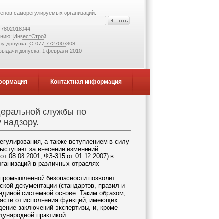
ленов саморегулируемых организаций:
:
7802018044
анию:
ИнвестСтрой
ру допуска:
С-077-7727007308
 выдачи допуска:
1 февраля 2010
формация
Контактная информация
деральной службы по
 надзору.
егулирования, а также вступлением в силу
выступает за внесение изменений
от 08.08.2001, ФЗ-315 от 01.12.2007) в
рганизаций в различных отраслях
 промышленной безопасности позволит
ской документации (стандартов, правил и
 единой системной основе. Таким образом,
ласти от исполнения функций, имеющих
ение заключений экспертизы, и, кроме
дународной практикой.