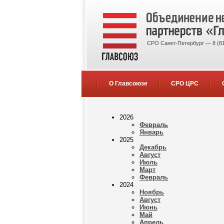
СРО Санкт-Петербург — 8 (81
О Главсоюзе
СРО ЦРС
2026
Февраль
Январь
2025
Декабрь
Август
Июль
Март
Февраль
2024
Ноябрь
Август
Июнь
Май
Апрель