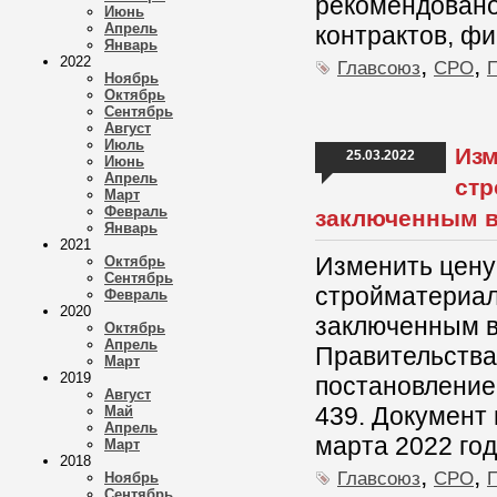
рекомендовано
Июнь
Апрель
контрактов, ф
Январь
,
,
2022
Главсоюз
СРО
Ноябрь
Октябрь
Сентябрь
Август
Июль
Изм
25.03.2022
Июнь
Апрель
стр
Март
Февраль
заключенным в
Январь
2021
Изменить цену 
Октябрь
Сентябрь
стройматериал
Февраль
2020
заключенным в
Октябрь
Апрель
Правительства
Март
2019
постановление
Август
439. Документ 
Май
Апрель
марта 2022 год
Март
2018
,
,
Главсоюз
СРО
Ноябрь
Сентябрь