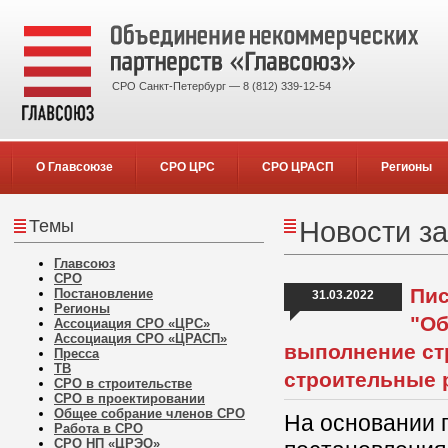
СРО Санкт-Петербург — 8 (812) 339-12-54
О Главсоюзе
СРО ЦРС
СРО ЦРАСП
Регионы
Темы
Новости за
Главсоюз
СРО
Пис
Постановление
31.03.2022
Регионы
"Об
Ассоциация СРО «ЦРС»
Ассоциация СРО «ЦРАСП»
выполнение стр
Пресса
ТВ
строительные 
СРО в строительстве
СРО в проектировании
Общее собрание членов СРО
На основании 
Работа в СРО
СРО НП «ЦРЭО»