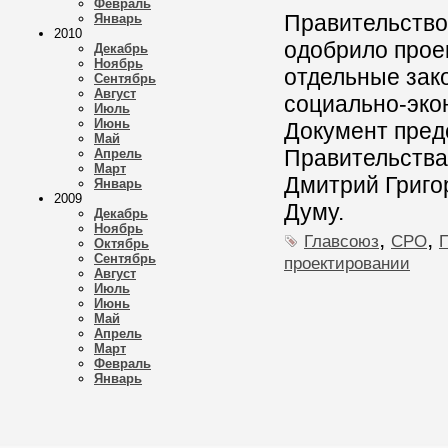
Февраль
Правительство
Январь
2010
одобрило прое
Декабрь
Ноябрь
отдельные зак
Сентябрь
Август
социально-эко
Июль
Июнь
Документ пред
Май
Правительства
Апрель
Март
Дмитрий Григо
Январь
2009
Думу.
Декабрь
Ноябрь
,
,
Главсоюз
СРО
Октябрь
Сентябрь
проектировании
Август
Июль
Июнь
Май
Апрель
Март
Февраль
Январь