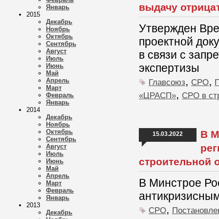
выдачу отрица
Январь
2015
Декабрь
Утвержден Вре
Ноябрь
Октябрь
проектной док
Сентябрь
Август
в связи с зап
Июль
экспертизы
Июнь
Май
,
,
Апрель
Главсоюз
СРО
Март
,
«ЦРАСП»
СРО в ст
Февраль
Январь
2014
Декабрь
Ноябрь
Октябрь
В М
15.03.2022
Сентябрь
рег
Август
Июль
строительной 
Июнь
Май
Апрель
В Минстрое Ро
Март
Февраль
антикризисным
Январь
2013
,
СРО
Постановле
Декабрь