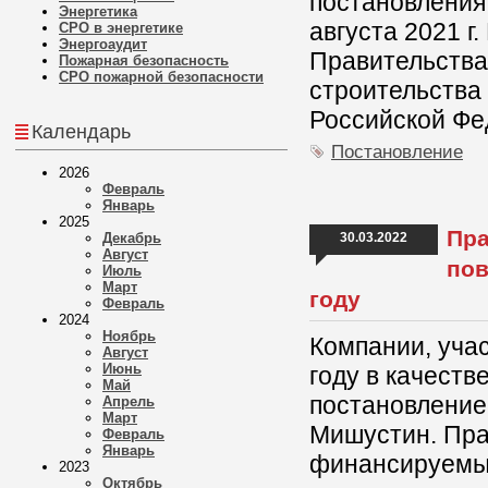
постановления
Энергетика
августа 2021 г
СРО в энергетике
Энергоаудит
Правительства
Пожарная безопасность
СРО пожарной безопасности
строительства
Российской Фе
Календарь
Постановление
2026
Февраль
Январь
2025
Пра
Декабрь
30.03.2022
Август
пов
Июль
Март
году
Февраль
2024
Ноябрь
Компании, учас
Август
Июнь
году в качеств
Май
постановление
Апрель
Март
Мишустин. Пра
Февраль
Январь
финансируемые
2023
Октябрь