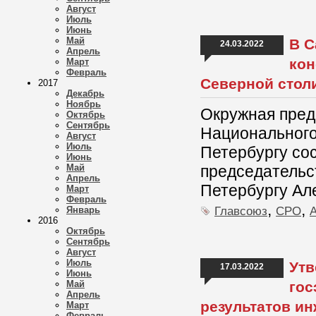
Август
Июль
Июнь
Май
В С
24.03.2022
Апрель
кон
Март
Февраль
Северной стол
2017
Декабрь
Ноябрь
Окружная пред
Октябрь
Сентябрь
Национального
Август
Июль
Петербургу сос
Июнь
Май
председательс
Апрель
Петербургу Ал
Март
Февраль
,
,
Главсоюз
СРО
Январь
2016
Октябрь
Сентябрь
Август
Июль
Утв
17.03.2022
Июнь
Май
гос
Апрель
результатов ин
Март
Февраль