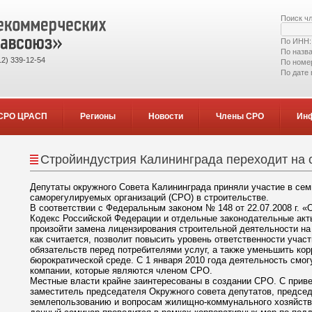
Поиск ч
По ИНН
По назв
2) 339-12-54
По номе
По дате
СРО ЦРАСП
Регионы
Новости
Члены СРО
Ин
Стройиндустрия Калининграда переходит на
Депутаты окружного Совета Калининграда приняли участие в се
саморегулируемых организаций (СРО) в строительстве.
В соответствии с Федеральным законом № 148 от 22.07.2008 г. «
Кодекс Российской Федерации и отдельные законодательные ак
произойти замена лицензирования строительной деятельности на
как считается, позволит повысить уровень ответственности учас
обязательств перед потребителями услуг, а также уменьшить к
бюрократической среде. С 1 января 2010 года деятельность смог
компании, которые являются членом СРО.
Местные власти крайне заинтересованы в создании СРО. С прив
заместитель председателя Окружного совета депутатов, предсе
землепользованию и вопросам жилищно-коммунального хозяйства