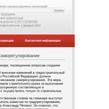
ленов саморегулируемых организаций:
:
7802018044
анию:
ИнвестСтрой
ру допуска:
С-077-7727007308
 выдачи допуска:
1 февраля 2010
формация
Контактная информация
 саморегулирование
минаре, посвященном вопросам создания
О внесении изменений в градостроительный
ты Российской Федерации» должна
 механизм саморегулирования. Эта мера,
тников строительного рынка за выполнение
оррупционную составляющую в
ут осуществлять только те строительные
етственным словом на семинаре выступил
датель комиссии по градорегулированию,
 Александр Пятикоп. Он отметил, что