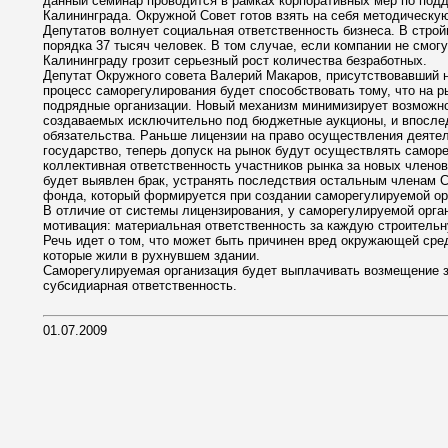
данный семинар проводится в рамках корпоративных мер по под
Калининграда. Окружной Совет готов взять на себя методическ
Депутатов волнует социальная ответственность бизнеса. В строй
порядка 37 тысяч человек. В том случае, если компании не смогу
Калининграду грозит серьезный рост количества безработных.
Депутат Окружного совета Валерий Макаров, присутствовавший н
процесс саморегулирования будет способствовать тому, что на р
подрядные организации. Новый механизм минимизирует возможн
создаваемых исключительно под бюджетные аукционы, и впосле
обязательства. Раньше лицензии на право осуществления деяте
государство, теперь допуск на рынок будут осуществлять самор
коллективная ответственность участников рынка за новых членов
будет выявлен брак, устранять последствия остальным членам С
фонда, который формируется при создании саморегулируемой ор
В отличие от системы лицензирования, у саморегулируемой орга
мотивация: материальная ответственность за каждую строительн
Речь идет о том, что может быть причинен вред окружающей сре
которые жили в рухнувшем здании.
Саморегулируемая организация будет выплачивать возмещение з
субсидиарная ответственность.
01.07.2009