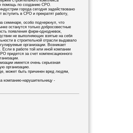
держке строительного комплекса
ую помощь по созданию СРО.
индустрии города сегодня задействовано
т вступить в СРО и прекратят работу,
а семинаре, особо подчеркнул, что
ынке останутся только добросовестные
ость появления фирм-однодневок,
дствии не выполняющих взятые на себя
льности в строительной отрасли выдавало
егулируемые организации. Возникает
. Если в работе той или иной компании
РО придется за счет компенсационного
ганизации.
низации имеется очень серьезная
ую организацию.
де, может быть причинен вред людям,
а компанию-нарушительницу -