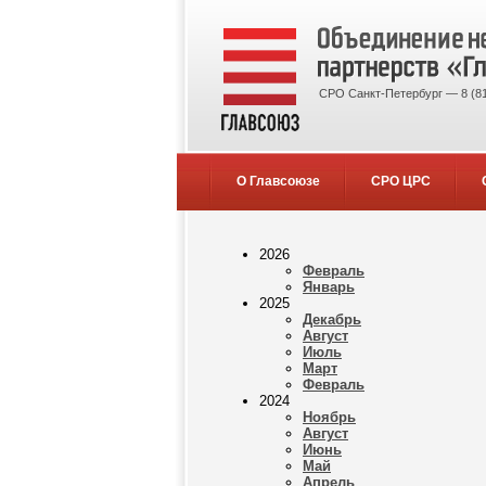
СРО Санкт-Петербург — 8 (81
О Главсоюзе
СРО ЦРС
2026
Февраль
Январь
2025
Декабрь
Август
Июль
Март
Февраль
2024
Ноябрь
Август
Июнь
Май
Апрель