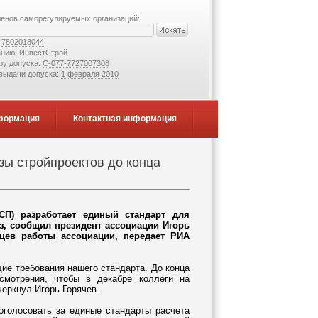
ленов саморегулируемых организаций:
:
7802018044
анию:
ИнвестСтрой
ру допуска:
С-077-7727007308
 выдачи допуска:
1 февраля 2010
формация
Контактная информация
зы стройпроектов до конца
) разработает единый стандарт для
з, сообщил президент ассоциации Игорь
цев работы ассоциации, передает РИА
е требования нашего стандарта. До конца
смотрения, чтобы в декабре коллеги на
черкнул Игорь Горячев.
олосовать за единые стандарты расчета