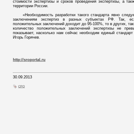
стоимости экспертизы и сроков проведения экспертизы, а так
территории России.
«Необходимость разработки такого стандарта явно следуе
заключениям экспертиз в разных субъектах РФ. Так, ес
положительных заключений доходит до 95-100%, то в других, так
количество положительных заключений экспертизы не пре
показывает, насколько нам сейчас необходим единый стандарт
Игорь Горячев.
Источ
http://sroportal.ru
30.09.2013
СРО