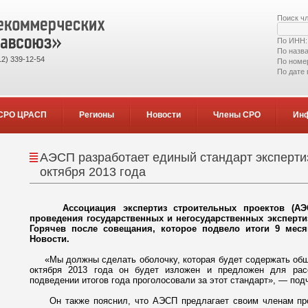
Поиск ч
По ИНН
По назв
2) 339-12-54
По номе
По дате
СРО ЦРАСП
Регионы
Новости
Члены СРО
Ин
АЭСП разработает единый стандарт эксперти
октября 2013 года
Ассоциация экспертиз строительных проектов (АЭСП
проведения государственных и негосударственных эксперти
Горячев после совещания, которое подвело итоги 9 меся
Новости.
«Мы должны сделать оболочку, которая будет содержать общи
октября 2013 года он будет изложен и предложен для рас
подведении итогов года проголосовали за этот стандарт», — под
Он также пояснил, что АЭСП предлагает своим членам прог