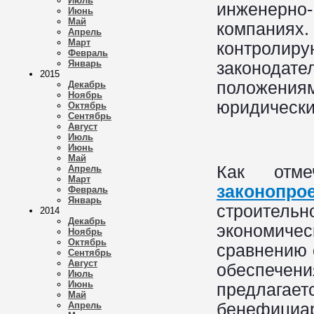
Июль
инженерно
Июнь
Май
компаниях.
Апрель
Март
контролир
Февраль
Январь
законодат
2015
положениям
Декабрь
Ноябрь
юридически
Октябрь
Сентябрь
Август
Июль
Июнь
Май
Как от
Апрель
Март
законопро
Февраль
Январь
строитель
2014
Декабрь
экономичес
Ноябрь
Октябрь
сравнению 
Сентябрь
Август
обеспече
Июль
Июнь
предлагае
Май
бенефициар
Апрель