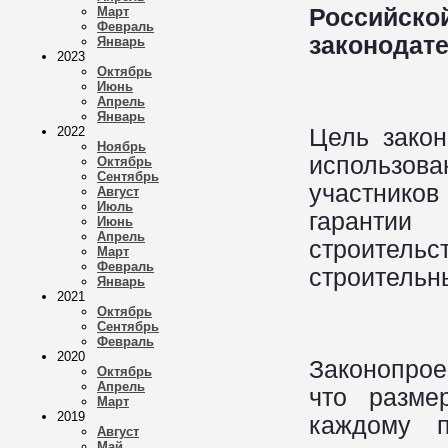
Россий
Март
Февраль
законодат
Январь
2023
Октябрь
Июнь
Апрель
Январь
Цель закон
2022
Ноябрь
использов
Октябрь
Сентябрь
участнико
Август
Июль
гарантии
Июнь
Апрель
строител
Март
Февраль
строительн
Январь
2021
Октябрь
Сентябрь
Февраль
2020
Законопрое
Октябрь
Апрель
что разме
Март
2019
каждому п
Август
Май