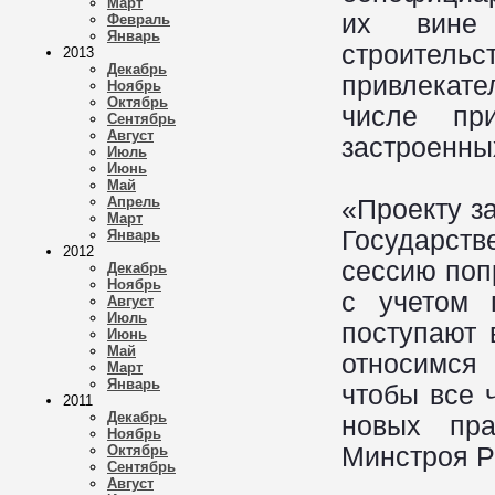
Март
их вине 
Февраль
Январь
строительс
2013
Декабрь
привлекат
Ноябрь
Октябрь
числе пр
Сентябрь
Август
застроенны
Июль
Июнь
Май
Апрель
«Проекту з
Март
Государст
Январь
2012
сессию поп
Декабрь
Ноябрь
с учетом 
Август
Июль
поступают 
Июнь
Май
относимся
Март
Январь
чтобы все 
2011
Декабрь
новых пра
Ноябрь
Минстроя Р
Октябрь
Сентябрь
Август