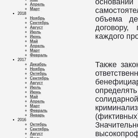
основании 
Апрель
самостоят
Март
2018
объема де
Ноябрь
Сентябрь
договору,
Август
Июль
каждого про
Июнь
Май
Апрель
Март
Февраль
2017
Также зако
Декабрь
Ноябрь
ответстве
Октябрь
Сентябрь
бенефициар
Август
Июль
определя
Июнь
Май
солидарной
Апрель
криминали
Март
Февраль
(фиктивных
Январь
2016
Значи
Октябрь
Сентябрь
высокопр
Август