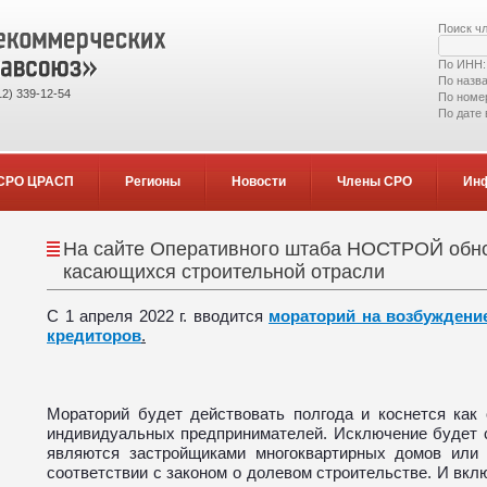
Поиск ч
По ИНН
По назв
2) 339-12-54
По номе
По дате
СРО ЦРАСП
Регионы
Новости
Члены СРО
Ин
На сайте Оперативного штаба НОСТРОЙ обно
касающихся строительной отрасли
С 1 апреля 2022 г. вводится
мораторий на возбуждение
кредиторов
.
Мораторий будет действовать полгода и коснется как 
индивидуальных предпринимателей. Исключение будет 
являются застройщиками многоквартирных домов или 
соответствии с законом о долевом строительстве. И вк