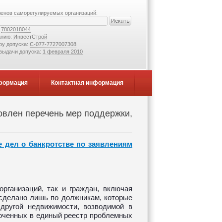
ленов саморегулируемых организаций:
:
7802018044
анию:
ИнвестСтрой
ру допуска:
С-077-7727007308
 выдачи допуска:
1 февраля 2010
формация
Контактная информация
влен перечень мер поддержки,
 дел о банкротстве по заявлениям
организаций, так и граждан, включая
сделано лишь по должникам, которые
другой недвижимости, возводимой в
люченных в единый реестр проблемных