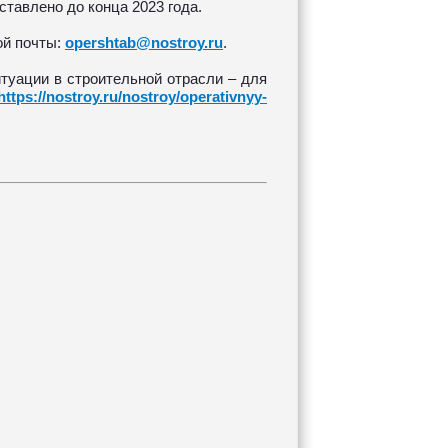
тавлено до конца 2023 года.
ой почты:
opershtab@nostroy.ru
.
туации в строительной отрасли – для
https://nostroy.ru/nostroy/operativnyy-