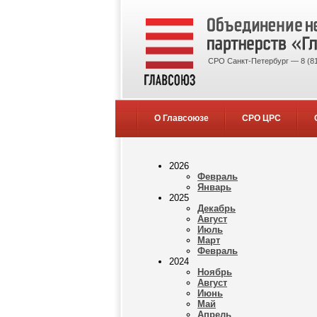
СРО Санкт-Петербург — 8 (81
О Главсоюзе
СРО ЦРС
2026
Февраль
Январь
2025
Декабрь
Август
Июль
Март
Февраль
2024
Ноябрь
Август
Июнь
Май
Апрель