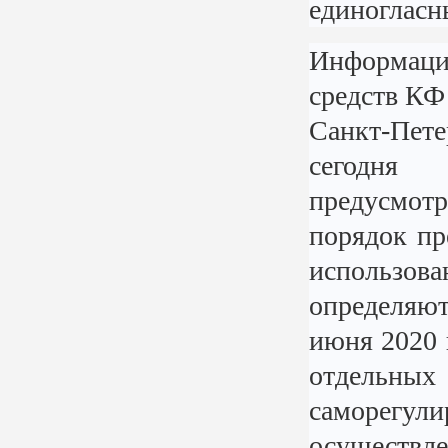
единогласн
Информаци
средств К
Санкт-Пет
сегодня 
предусмот
порядок пр
использов
определяют
июня 2020 
отдельных
саморег
осуществле