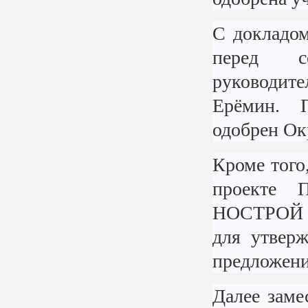
С докладо
перед со
руководит
Ерёмин. 
одобрен Ок
Кроме того
проекте П
НОСТРОЙ на
для утвер
предложени
Далее заме