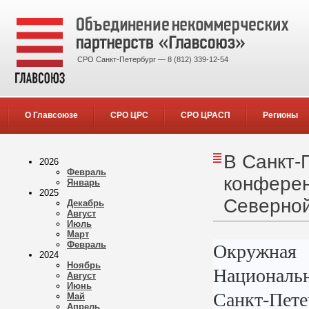
СРО Санкт-Петербург — 8 (812) 339-12-54
О Главсоюзе
СРО ЦРС
СРО ЦРАСП
Регионы
В Санкт-
2026
Февраль
конферен
Январь
2025
Северной
Декабрь
Август
Июль
Март
Февраль
Окружная
2024
Ноябрь
Националь
Август
Июнь
Санкт-Пете
Май
Апрель