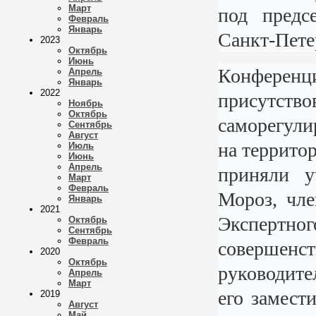
Март
под предс
Февраль
Январь
Санкт-Пете
2023
Октябрь
Июнь
Конферен
Апрель
Январь
2022
присутство
Ноябрь
Октябрь
саморегул
Сентябрь
Август
на террито
Июль
Июнь
Апрель
приняли у
Март
Февраль
Мороз, чл
Январь
2021
Экспертно
Октябрь
Сентябрь
Февраль
совершенст
2020
Октябрь
руководит
Апрель
Март
его замес
2019
Август
Май