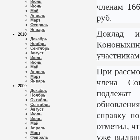
Июль
членам 16
Июнь
Май
руб.
Апрель
Март
Февраль
Январь
Доклад и
2010
Декабрь
Кононых
Ноябрь
Сентябрь
Август
участникам
Июль
Июнь
Май
При рассмо
Апрель
Март
члена Со
Январь
2009
Декабрь
подлежат
Ноябрь
Октябрь
обновления
Сентябрь
Август
справку п
Июль
Июнь
Май
отметил, ч
Апрель
Март
уже выдвин
Февраль