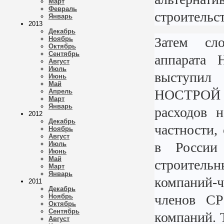
Март
Февраль
строительст
Январь
2013
Декабрь
Затем сл
Ноябрь
Октябрь
Сентябрь
аппарата
Август
Июль
выступил
Июнь
Май
НОСТРОЙ в
Апрель
Март
Январь
расходов 
2012
Декабрь
частности,
Ноябрь
Август
в России
Июль
Июнь
Май
строител
Март
Январь
компаний-ч
2011
Декабрь
членов СР
Ноябрь
Октябрь
Сентябрь
компаний. 
Август