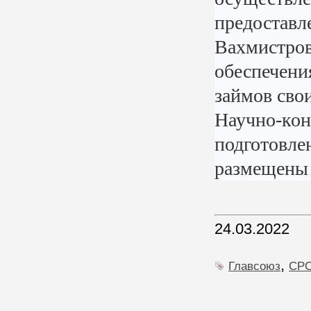
предоста
Вахмистро
обеспечен
займов св
Научно-ко
подготовл
размещены
24.03.2022
,
Главсоюз
СР