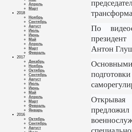
председа
Апрель
Март
трансформа
2018
Ноябрь
Сентябрь
По видео
Август
Июль
Июнь
президент
Май
Апрель
Антон Глуш
Март
Февраль
2017
Декабрь
Основными 
Ноябрь
Октябрь
подгото
Сентябрь
Август
саморегули
Июль
Июнь
Май
Апрель
Открывая
Март
Февраль
предложи
Январь
2016
военнослу
Октябрь
Сентябрь
Август
специаль