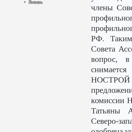
Январь
члены Сов
профильн
профильно
РФ. Таким
Совета Асс
вопрос, в
снимаетс
НОСТРОЙ п
предложе
комиссии 
Татьяны А
Северо-за
одобрена у