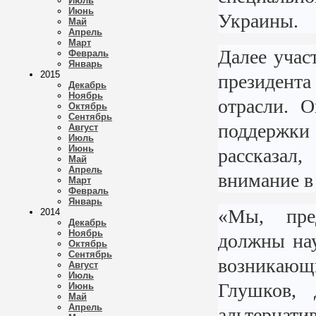
Июль
Июнь
Украины.
Май
Апрель
Март
Далее уча
Февраль
Январь
2015
президент
Декабрь
Ноябрь
отрасли. 
Октябрь
Сентябрь
поддержк
Август
Июль
Июнь
рассказал
Май
Апрель
внимание в
Март
Февраль
Январь
«Мы, пред
2014
Декабрь
Ноябрь
должны нау
Октябрь
Сентябрь
возникающ
Август
Июль
Глушков, 
Июнь
Май
Апрель
альтерна