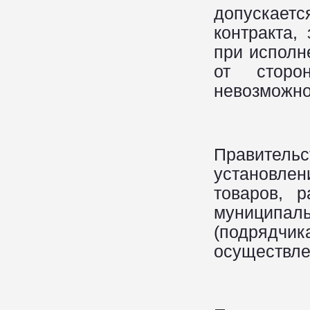
допускае
контракта,
при исполн
от сторон
невозможно
Правител
установле
товаров, р
муниципал
(подрядч
осуществлен