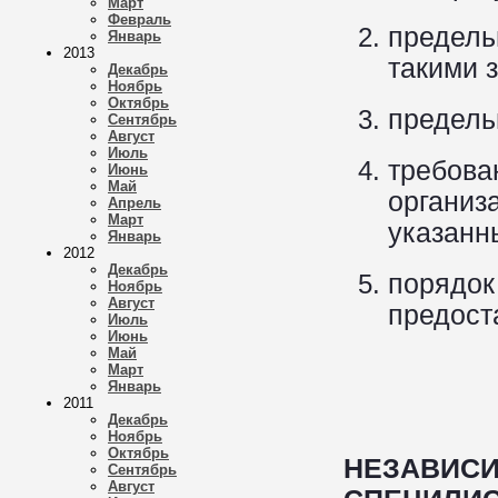
Март
Февраль
предел
Январь
2013
такими 
Декабрь
Ноябрь
Октябрь
предель
Сентябрь
Август
Июль
требо
Июнь
Май
организ
Апрель
Март
указанн
Январь
2012
Декабрь
порядо
Ноябрь
Август
предост
Июль
Июнь
Май
Март
Январь
2011
Декабрь
Ноябрь
Октябрь
НЕЗАВИ
Сентябрь
Август