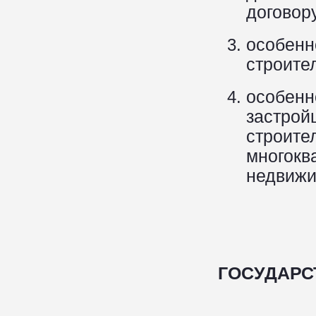
договор
особе
строите
особе
застрой
строит
многок
недвижи
ГОСУДАРС