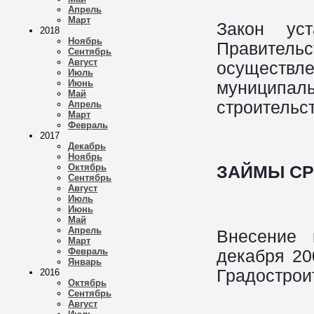
Апрель
Март
Закон уст
2018
Ноябрь
Правитель
Сентябрь
Август
осуществле
Июль
Июнь
муниципаль
Май
строительс
Апрель
Март
Февраль
2017
Декабрь
Ноябрь
Октябрь
ЗАЙМЫ С
Сентябрь
Август
Июль
Июнь
Май
Апрель
Внесение 
Март
Февраль
декабря 20
Январь
Градострои
2016
Октябрь
Сентябрь
Август