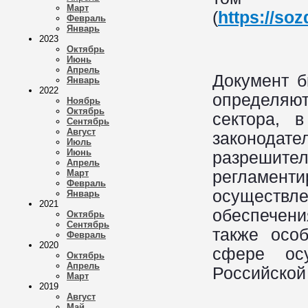
Март
(
https://soz
Февраль
Январь
2023
Октябрь
Июнь
Апрель
Документ б
Январь
2022
определяю
Ноябрь
Октябрь
сектора, 
Сентябрь
Август
законод
Июль
Июнь
разрешит
Апрель
регламенти
Март
Февраль
осуществл
Январь
2021
обеспечени
Октябрь
Сентябрь
также осо
Февраль
2020
сфере осу
Октябрь
Апрель
Российской
Март
2019
Август
Май