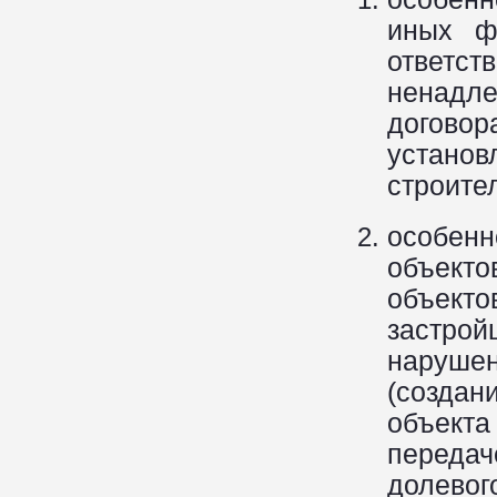
иных ф
ответ
ненадл
догово
устано
строите
особен
объект
объект
застро
наруше
(создан
объект
передач
долевог