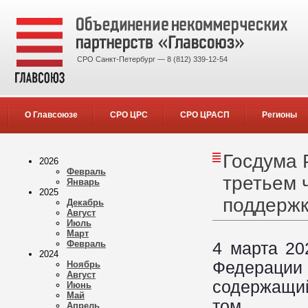
СРО Санкт-Петербург — 8 (812) 339-12-54
О Главсоюзе
СРО ЦРС
СРО ЦРАСП
Регионы
Госдума 
2026
Февраль
третьем 
Январь
2025
поддержк
Декабрь
Август
Июль
Март
Февраль
4 марта 20
2024
Федерации 
Ноябрь
Август
содержащий
Июнь
Май
том ч
Апрель