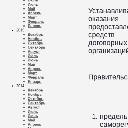
Июль
Июнь
Май
Устанавлив
Апрель
оказания
Март
Февраль
предостав
Январь
2015
средств 
Декабрь
Ноябрь
договорны
Октябрь
Сентябрь
организаци
Август
Июль
Июнь
Май
Апрель
Март
Правительс
Февраль
Январь
2014
Декабрь
Ноябрь
Октябрь
Сентябрь
Август
Июль
предель
Июнь
Май
саморег
Апрель