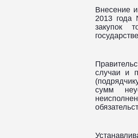
Внесение и
2013 года
закупок т
государств
Правитель
случаи и 
(подрядчик
сумм неу
неисполн
обязательс
Устанавл