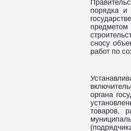
Правительс
порядка и
государс
предметом
строительс
сносу объе
работ по с
Устанавли
включител
органа гос
установле
товаров, р
муниципал
(подрядчик