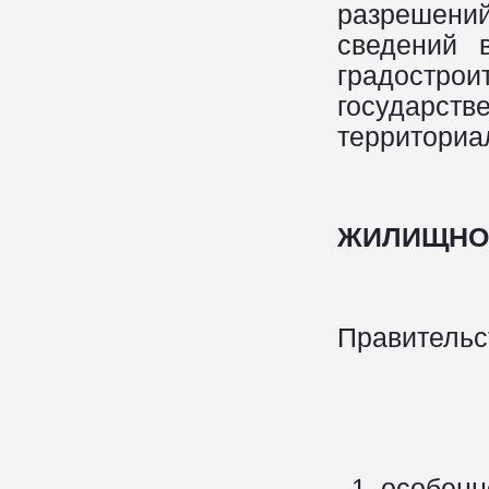
разрешени
сведений 
градостр
государ
территориа
ЖИЛИЩНО
Правительс
особенн