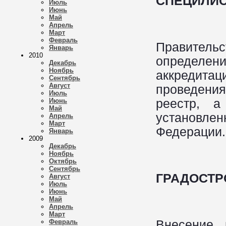
СПЕЦИЛИ
Июль
Июнь
Май
Апрель
Март
Февраль
Правител
Январь
2010
определе
Декабрь
Ноябрь
аккредитаци
Сентябрь
Август
проведения
Июль
реестр, а
Июнь
Май
установл
Апрель
Март
Федерации
Январь
2009
Декабрь
Ноябрь
Октябрь
Сентябрь
ГРАДОСТР
Август
Июль
Июнь
Май
Апрель
Март
Внесение 
Февраль