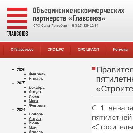
СРО Санкт-Петербург — 8 (812) 339-12-54
О Главсоюзе
СРО ЦРС
СРО ЦРАСП
Регионы
Правител
2026
Февраль
пятилетн
Январь
2025
«Строите
Декабрь
Август
Июль
Март
Февраль
С 1 января
2024
Ноябрь
пятилетне
Август
Июнь
«Строител
Май
Апрель