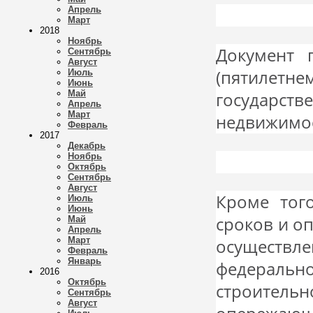
Апрель
Март
2018
Ноябрь
Документ 
Сентябрь
Август
(пятиле
Июль
Июнь
Май
государств
Апрель
Март
недвижимос
Февраль
2017
Декабрь
Ноябрь
Октябрь
Сентябрь
Август
Кроме тог
Июль
Июнь
сроков и о
Май
Апрель
Март
осуществле
Февраль
Январь
федеральн
2016
Октябрь
строител
Сентябрь
Август