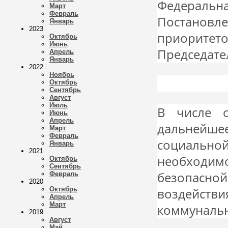
Федеральн
Март
Февраль
Постанов
Январь
2023
приорите
Октябрь
Июнь
Председате
Апрель
Январь
2022
Ноябрь
Октябрь
Сентябрь
Август
Июль
В числе 
Июнь
Апрель
дальнейше
Март
Февраль
социально
Январь
2021
необходи
Октябрь
Сентябрь
безопасной
Февраль
2020
Октябрь
воздейст
Апрель
Март
коммунальн
2019
Август
Май