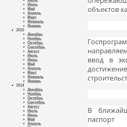
опережающ
Июль
Июнь
объектов к
Май
Апрель
Март
Февраль
Январь
2015
Декабрь
Ноябрь
Госпрогра
Октябрь
Сентябрь
направляем
Август
Июль
ввод в эк
Июнь
Май
достижение
Апрель
Март
строительст
Февраль
Январь
2014
Декабрь
Ноябрь
Октябрь
Сентябрь
Август
В ближайш
Июль
Июнь
паспорт 
Май
Апрель