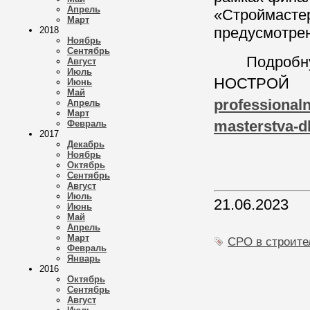
Апрель
«Строймастер
Март
предусмотре
2018
Ноябрь
Сентябрь
Подробн
Август
Июль
НОСТРО
Июнь
Май
professional
Апрель
Март
masterstva-dly
Февраль
2017
Декабрь
Ноябрь
Октябрь
Сентябрь
Август
Июль
21.06.2023
Июнь
Май
Апрель
Март
СРО в строите
Февраль
Январь
2016
Октябрь
Сентябрь
Август