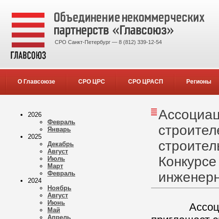
СРО Санкт-Петербург — 8 (812) 339-12-54
О Главсоюзе
СРО ЦРС
СРО ЦРАСП
Регионы
Ассоциац
2026
Февраль
строител
Январь
2025
строител
Декабрь
Август
Конкурсе
Июль
Март
Февраль
инженерн
2024
Ноябрь
Август
Июнь
Ассоциация
Май
Апрель