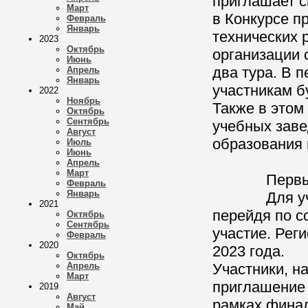
приглашает с
Март
в Конкурсе п
Февраль
Январь
технических 
2023
Октябрь
организации 
Июнь
два тура. В 
Апрель
Январь
участникам б
2022
Ноябрь
Также в этом
Октябрь
Сентябрь
учебных заве
Август
образования 
Июль
Июнь
Апрель
Март
Первый тур 
Февраль
Январь
Для участия
2021
перейдя по 
Октябрь
Сентябрь
участие. Рег
Февраль
2020
2023 года.
Октябрь
Апрель
Участники, н
Март
приглашение 
2019
Август
рамках финал
Май